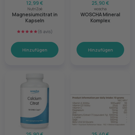
12,99 €
25,90 €
NutriZoé
woscha
Magnesiumcitrat in
WOSCHA Mineral
Kapseln
Komplex
(6 avis)
Hinzufügen
Hinzufügen
25,90 €
25,40 €