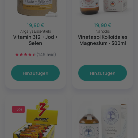
19,90 €
19,90 €
Argalys Essentiels
Nanodis
Vitamin B12 + Jod +
Vinetasol Kolloidales
Selen
Magnesium - 500ml
(149 avis)
Hinzufügen
Hinzufügen
−5%