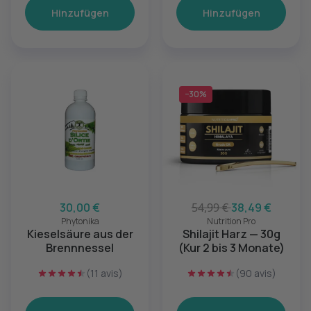
Hinzufügen
Hinzufügen
−30%
30,00 €
54,99 €
38,49 €
Phytonika
Nutrition Pro
Kieselsäure aus der
Shilajit Harz — 30g
Brennnessel
(Kur 2 bis 3 Monate)
(11 avis)
(90 avis)