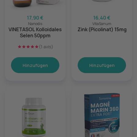
17,90 €
16,40 €
Nanodis
VitaSanum
VINETASOL Kolloidales
Zink (Picolinat) 15mg
Selen 50ppm
(1 avis)
Hinzufügen
Hinzufügen