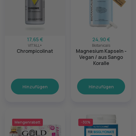
17,65 €
24,90 €
VIT'ALL+
Biotanicals
Chrompicolinat
Magnesium Kapseln -
Vegan / aus Sango
Koralle
Hinzufügen
Hinzufügen
Mengenrabatt
−30%