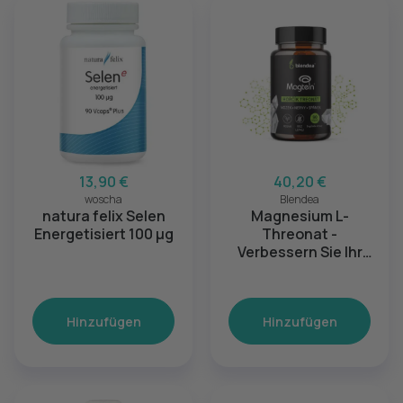
13,90 €
40,20 €
woscha
Blendea
natura felix Selen
Magnesium L-
Energetisiert 100 µg
Threonat -
Verbessern Sie Ihr
Gedächtnis und Ihre
Konzentration
Hinzufügen
Hinzufügen