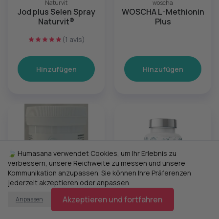
Naturvit
woscha
Jod plus Selen Spray
WOSCHA L-Methionin
Naturvit®
Plus
(1 avis)
Hinzufügen
Hinzufügen
🍃 Humasana verwendet Cookies, um Ihr Erlebnis zu
verbessern, unsere Reichweite zu messen und unsere
Kommunikation anzupassen. Sie können Ihre Präferenzen
jederzeit akzeptieren oder anpassen.
Akzeptieren und fortfahren
Anpassen
31,90 €
22,00 €
Hormony Shop
Naturvit