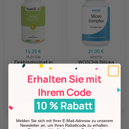
14,25 €
21,00 €
NutriZoé
woscha
Zinkbisglycinat in
WOSCHA Silicea
Kapseln
Komplex
Erhalten Sie mit
(12 avis)
Ihrem Code
Hinzufügen
Hinzufügen
10 % Rabatt
Melden Sie sich mit Ihrer E-Mail-Adresse zu unserem
Newsletter an, um Ihren Rabattcode zu erhalten.