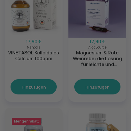
17,90 €
17,90 €
Nanodis
AlgoSource
VINETASOL Kolloidales
Magnesium & Rote
Calcium 100ppm
Weinrebe: die Lösung
für leichte und
entspannte Beine
Hinzufügen
Hinzufügen
Mengenrabatt