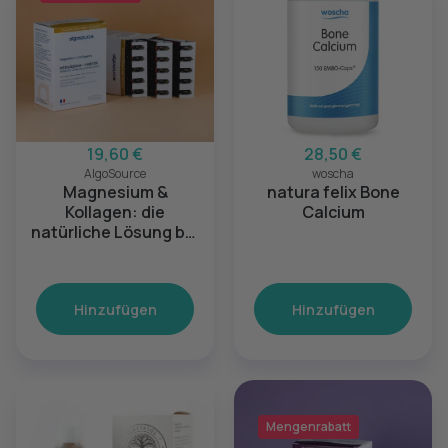
19,60 €
28,50 €
AlgoSource
woscha
Magnesium &
natura felix Bone
Kollagen: die
Calcium
natürliche Lösung bei
Gelenkschmerzen
und für mehr
Beweglichkeit
Hinzufügen
Hinzufügen
Mengenrabatt