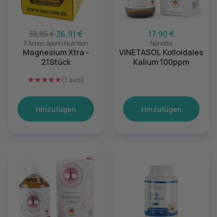
38,85 €
36,91 €
17,90 €
3 Action Sports Nutrition
Nanodis
Magnesium Xtra -
VINETASOL Kolloidales
21Stück
Kalium 100ppm
(1 avis)
Hinzufügen
Hinzufügen