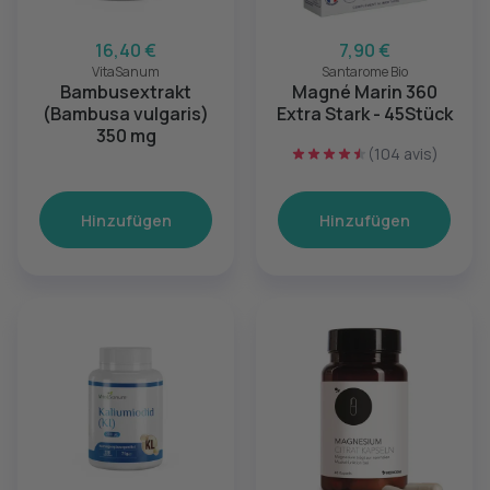
16,40 €
7,90 €
VitaSanum
Santarome Bio
Bambusextrakt
Magné Marin 360
(Bambusa vulgaris)
Extra Stark - 45Stück
350 mg
(104 avis)
Hinzufügen
Hinzufügen