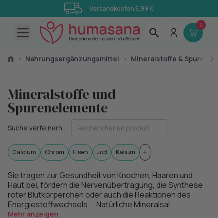
Versandkosten 5,99 €
0
Open main menu
›
Nahrungsergänzungsmittel
›
Mineralstoffe & Spurene
Mineralstoffe und
Spurenelemente
Suche verfeinern :
Calcium
Chrom
Eisen
Jod
Kalium
Sie tragen zur Gesundheit von Knochen, Haaren und
Haut bei, fördern die Nervenübertragung, die Synthese
roter Blutkörperchen oder auch die Reaktionen des
Energiestoffwechsels ... Natürliche Mineralsal...
Mehr anzeigen