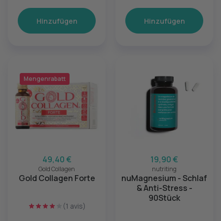
Hinzufügen
Hinzufügen
Mengenrabatt
49,40 €
19,90 €
Gold Collagen
nutriting
Gold Collagen Forte
nuMagnesium - Schlaf
& Anti-Stress -
90Stück
(1 avis)