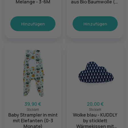
Melange - 3-6M
aus Bio Baumwolle (4-
6 Monate)
Hinzufügen
Hinzufügen
39,90 €
20,00 €
Sticklett
Sticklett
Baby Strampler in mint
Wolke blau - KUDDLY
mit Elefanten (0-3
by sticklett
Monate)
Wärmekissen mit