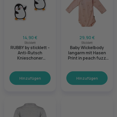
14,90 €
29,90 €
Sticklett
Sticklett
RUBBY by sticklett -
Baby Wickelbody
Anti-Rutsch
langarm mit Hasen
Knieschoner
Print in peach fuzz
"Pinguine"
(12-24 Monate)
Hinzufügen
Hinzufügen