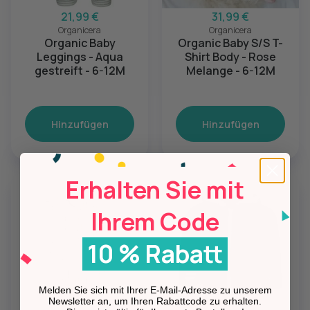
21,99 €
31,99 €
Organicera
Organicera
Organic Baby
Organic Baby S/S T-
Leggings - Aqua
Shirt Body - Rose
gestreift - 6-12M
Melange - 6-12M
Hinzufügen
Hinzufügen
Erhalten Sie mit
Ihrem Code
10 % Rabatt
Melden Sie sich mit Ihrer E-Mail-Adresse zu unserem
Newsletter an, um Ihren Rabattcode zu erhalten.