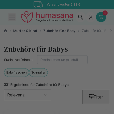
Versandkosten 5,99 €
0
Open main menu
›
Mutter & Kind
›
Zubehör fürs Baby
›
Zubehör fürs Baby
Zubehöre für Babys
Suche verfeinern :
Babyflaschen
Schnuller
331 Ergebnisse für Zubehöre für Babys
Filter