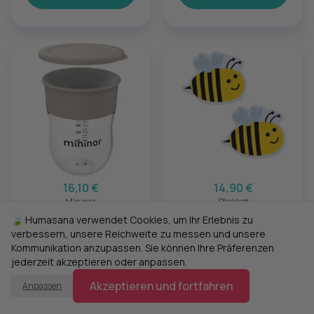
16,10 €
14,90 €
Mininor
Sticklett
Trainingsbecher
RUBBY by sticklett -
🍃 Humasana verwendet Cookies, um Ihr Erlebnis zu
220ml "Cloudy
Anti-Rutsch
verbessern, unsere Reichweite zu messen und unsere
morning"
Knieschoner "Biene"
Kommunikation anzupassen. Sie können Ihre Präferenzen
jederzeit akzeptieren oder anpassen.
Akzeptieren und fortfahren
Anpassen
Hinzufügen
Hinzufügen