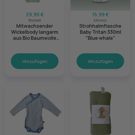
29,90 €
15,99 €
Sticklett
Mininor
Mitwachsender
Strohhalmflasche
Wickelbody langarm
Baby Tritan 330ml
aus Bio Baumwolle
"Blue whale"
(12-24 Monate)
Hinzufügen
Hinzufügen