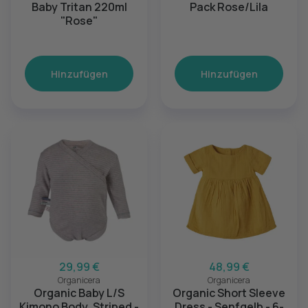
Baby Tritan 220ml
Pack Rose/Lila
"Rose"
Hinzufügen
Hinzufügen
29,99 €
48,99 €
Organicera
Organicera
Organic Baby L/S
Organic Short Sleeve
Kimono Body, Striped -
Dress - Senfgelb - 6-