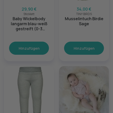
29,90 €
34,00 €
Sticklett
TINY BIRDS
Baby Wickelbody
Musselintuch Birdie
langarm blau-weiß
Sage
gestreift (0-3
Monate)
Hinzufügen
Hinzufügen