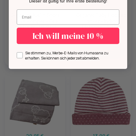
Dieser ist gültig für Ihre erste Bestellung!
44,99 €
36,99 €
Organicera
Organicera
Geben Sie Ihre E-Mail-Adresse ein.
Organic Muslin Short
Organic Baby Hooded
Sleeve Romper - Grau
Jacket - Indigo
gestreift - 18-24M
Melange - 6-12M
Ich will meine 10 %
Hinzufügen
Hinzufügen
Opt in
Sie stimmen zu, Werbe-E-Mails von Humasana zu
erhalten. Sie können sich jederzeit abmelden.