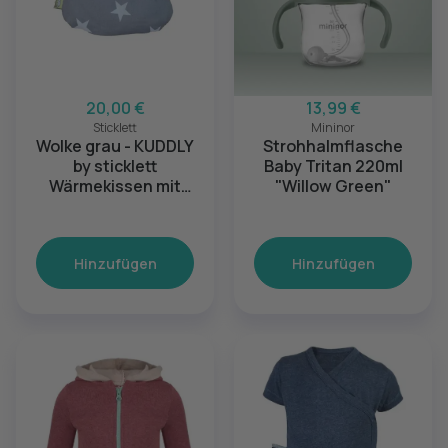
20,00 €
13,99 €
Sticklett
Mininor
Wolke grau - KUDDLY
Strohhalmflasche
by sticklett
Baby Tritan 220ml
Wärmekissen mit
"Willow Green"
Kräuterduft
Hinzufügen
Hinzufügen