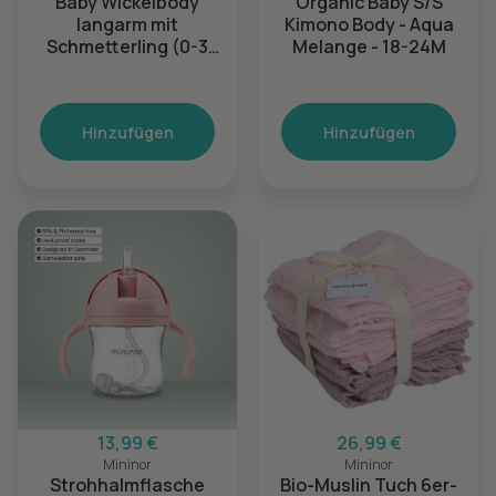
Baby Wickelbody
Organic Baby S/S
langarm mit
Kimono Body - Aqua
Schmetterling (0-3
Melange - 18-24M
Monate)
Hinzufügen
Hinzufügen
13,99 €
26,99 €
Mininor
Mininor
Strohhalmflasche
Bio-Muslin Tuch 6er-