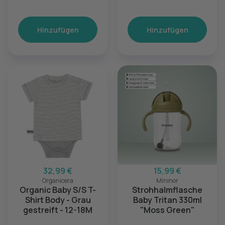
Hinzufügen
Hinzufügen
32,99 €
15,99 €
Organicera
Mininor
Organic Baby S/S T-
Strohhalmflasche
Shirt Body - Grau
Baby Tritan 330ml
gestreift - 12-18M
"Moss Green"