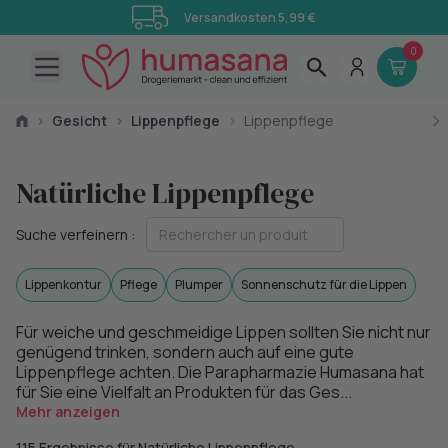
Versandkosten 5,99 €
0
Open main menu
›
Gesicht
›
Lippenpflege
›
Lippenpflege
Natürliche Lippenpflege
Suche verfeinern :
Lippenkontur
Pflege
Plumper
Sonnenschutz für die Lippen
Für weiche und geschmeidige Lippen sollten Sie nicht nur
genügend trinken, sondern auch auf eine gute
Lippenpflege achten. Die Parapharmazie Humasana hat
für Sie eine Vielfalt an Produkten für das Ges...
Mehr anzeigen
115 Ergebnisse für Natürliche Lippenpflege