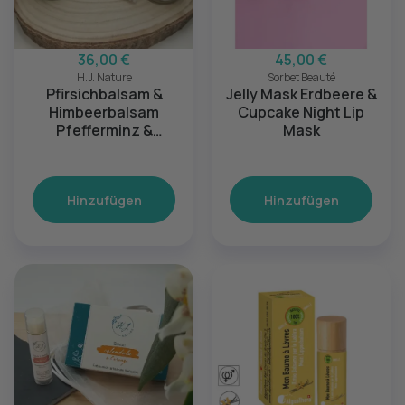
36,00 €
45,00 €
H.J. Nature
Sorbet Beauté
Pfirsichbalsam &
Jelly Mask Erdbeere &
Himbeerbalsam
Cupcake Night Lip
Pfefferminz &
Mask
Naturstick
Hinzufügen
Hinzufügen