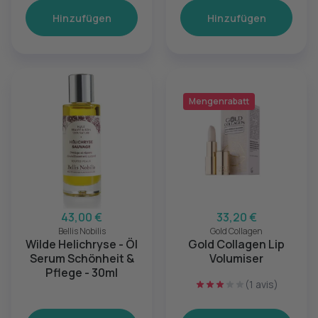
Hinzufügen
Hinzufügen
Mengenrabatt
43,00 €
33,20 €
Bellis Nobilis
Gold Collagen
Wilde Helichryse - Öl
Gold Collagen Lip
Serum Schönheit &
Volumiser
Pflege - 30ml
(1 avis)