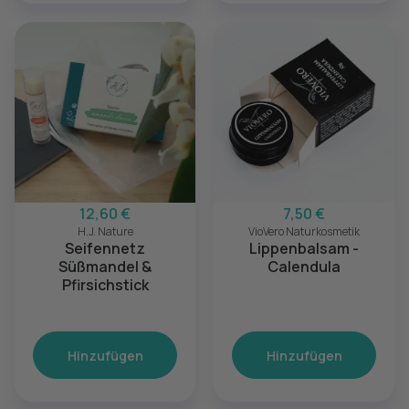
12,60 €
7,50 €
H.J. Nature
VioVero Naturkosmetik
Seifennetz
Lippenbalsam -
Süßmandel &
Calendula
Pfirsichstick
Hinzufügen
Hinzufügen