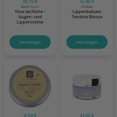
29,70 €
14,90 €
Ballot-Flurin
Ombelle
Yeux de Reine -
Lippenbalsam
Augen- und
Tendres Bisous
Lippencreme
Hinzufügen
Hinzufügen
6,00 €
41,00 €