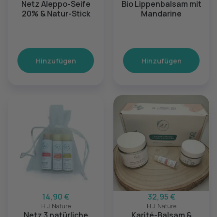
Netz Aleppo-Seife
Bio Lippenbalsam mit
20% & Natur-Stick
Mandarine
Hinzufügen
Hinzufügen
14,90 €
32,95 €
H.J. Nature
H.J. Nature
Netz 3 natürliche
Karité-Balsam &