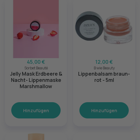
45,00 €
12,00 €
Sorbet Beauté
B wie Beauty
Jelly Mask Erdbeere &
Lippenbalsam braun-
Nacht- Lippenmaske
rot - 5ml
Marshmallow
Hinzufügen
Hinzufügen