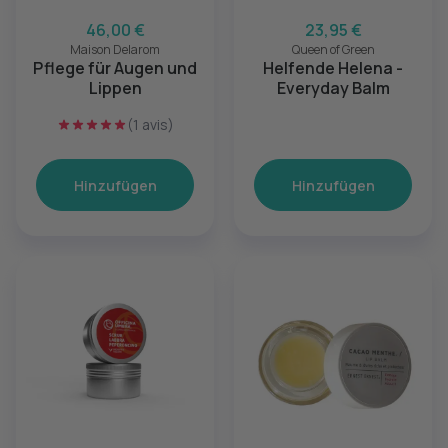
46,00 €
23,95 €
Maison Delarom
Queen of Green
Pflege für Augen und
Helfende Helena -
Lippen
Everyday Balm
(1 avis)
Hinzufügen
Hinzufügen