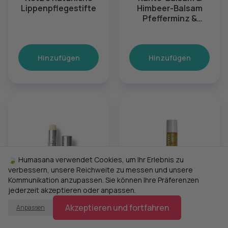
Lippenpflegestifte
Himbeer-Balsam
Pfefferminz &
Naturstick
Hinzufügen
Hinzufügen
🍃 Humasana verwendet Cookies, um Ihr Erlebnis zu
verbessern, unsere Reichweite zu messen und unsere
Kommunikation anzupassen. Sie können Ihre Präferenzen
jederzeit akzeptieren oder anpassen.
29,00 €
3,90 €
Akzeptieren und fortfahren
Anpassen
Rivoli
Bioteko
For Your Lips
Biologisches