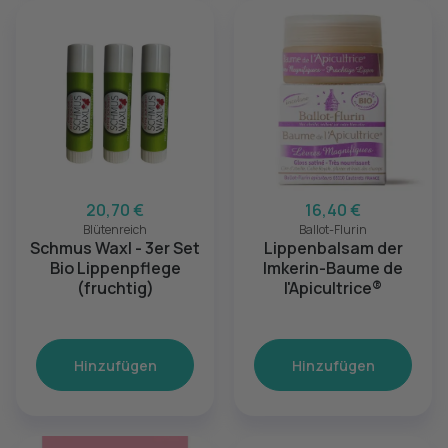
20,70 €
16,40 €
Blütenreich
Ballot-Flurin
Schmus Waxl - 3er Set
Lippenbalsam der
Bio Lippenpflege
Imkerin-Baume de
(fruchtig)
l'Apicultrice®
Hinzufügen
Hinzufügen