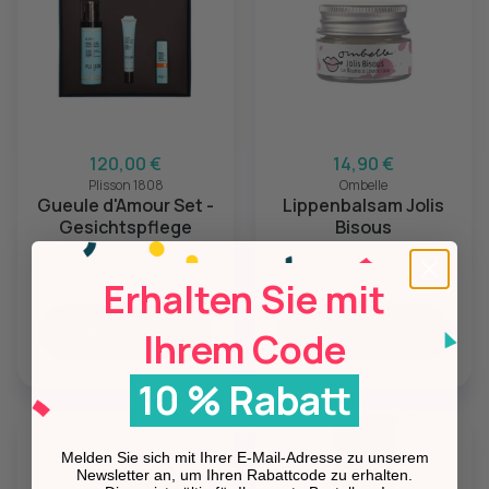
120,00 €
14,90 €
Plisson 1808
Ombelle
Gueule d'Amour Set -
Lippenbalsam Jolis
Gesichtspflege
Bisous
Erhalten Sie mit
Hinzufügen
Hinzufügen
Ihrem Code
10 % Rabatt
Melden Sie sich mit Ihrer E-Mail-Adresse zu unserem
Newsletter an, um Ihren Rabattcode zu erhalten.