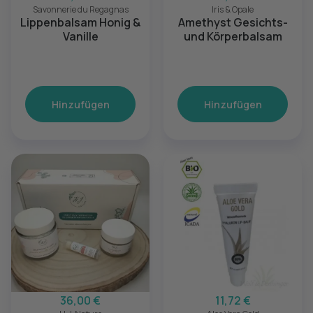
Savonnerie du Regagnas
Iris & Opale
Lippenbalsam Honig &
Amethyst Gesichts-
Vanille
und Körperbalsam
Hinzufügen
Hinzufügen
36,00 €
11,72 €