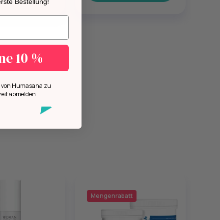
 erste Bestellung!
n.
ine 10 %
ls von Humasana zu
zeit abmelden.
Mengenrabatt