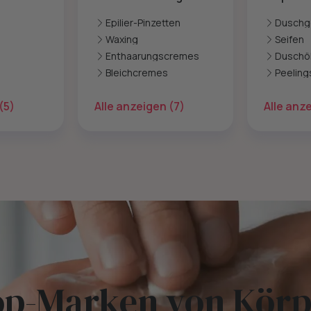
Epilier-Pinzetten
Duschg
Duschs
Waxing
Seifen
Enthaarungscremes
Duschö
Bleichcremes
Peeling
(5)
Alle anzeigen
(7)
Alle anz
op-Marken von Körp