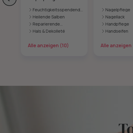
Skip to previous slide page
Feuchtigkeitsspendende
Nagelpflege
Pflege
Heilende Salben
Nagellack
Reparierende
Handpflege
Intensivpflege
Hals & Dekolleté
Handseifen
Alle anzeigen
(10)
Alle anzeigen
T