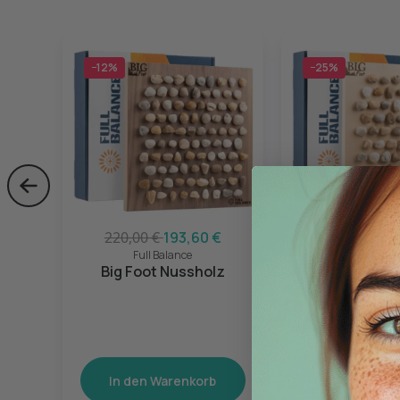
−12%
−25%
Skip to previous slide page
220,00 €
193,60 €
180,00 €
13
Full Balance
Full Bala
Big Foot Nussholz
Big Foot 
In den Warenkorb
In den War