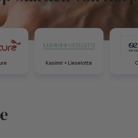
ure
Kasimir + Lieselotte
te