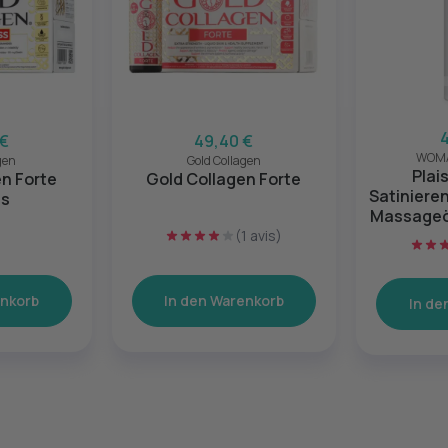
 €
49,40 €
WOMA
gen
Gold Collagen
Plais
n Forte
Gold Collagen Forte
Satiniere
ss
Massageöl
(1 avis)
enkorb
In den Warenkorb
In de