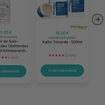
Skip
45,00 €
35,00 €
N Essentials
Laboratoire Phytotech
ir de Soie-
Kalte Tonerde - 500ml
DO
ndes Gleitendes
ent
 Intimbereich -
110ml
(2 avis)
(1 avis)
In den Warenkorb
n Warenkorb