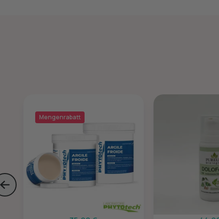
Mengenrabatt
Skip to previous slide page