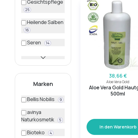
Gesichtspflege
25
Heilende Salben
16
Seren
14
38,66 €
Aloe Vera Gold
Marken
Aloe Vera Gold Hautg
500ml
Bellis Nobilis
9
avinya
Naturkosmetik
5
In den Warenkorb
Bioteko
4