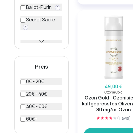
Ballot-Flurin
4
Secret Sacré
4
Preis
0€ - 20€
49,00 €
Ozone Gold
20€ - 40€
Ozon Gold - Ozonisi
kaltgepresstes Oliven
40€ - 60€
80 mg/ml Ozon
(1 avis)
60€+