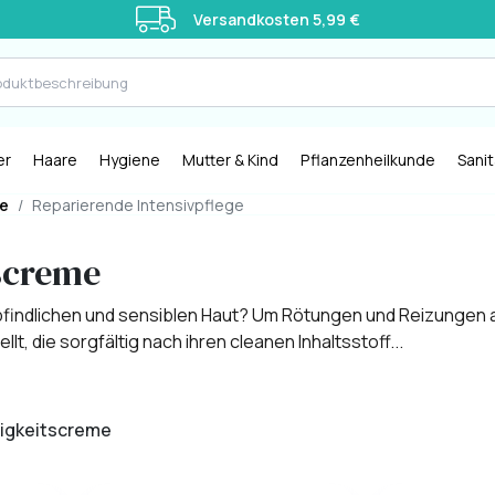
Versandkosten 5,99 €
er
Haare
Hygiene
Mutter & Kind
Pflanzenheilkunde
Sani
ge
/
Reparierende Intensivpflege
screme
mpfindlichen und sensiblen Haut? Um Rötungen und Reizungen
, die sorgfältig nach ihren cleanen Inhaltsstoff...
tigkeitscreme