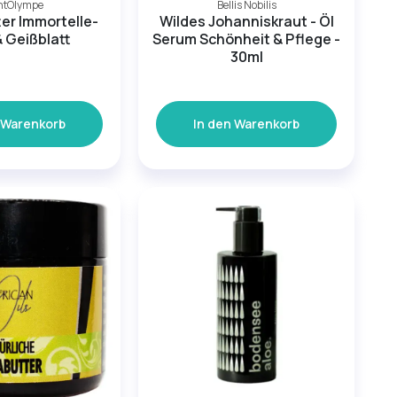
ntOlympe
Bellis Nobilis
er Immortelle-
Wildes Johanniskraut - Öl
& Geißblatt
Serum Schönheit & Pflege -
30ml
 Warenkorb
In den Warenkorb