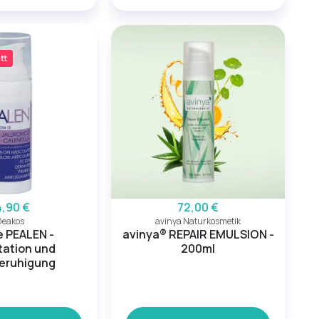
tt
4,90 €
72,00 €
Deakos
avinya Naturkosmetik
 PEALEN -
avinya® REPAIR EMULSION -
tation und
200ml
eruhigung