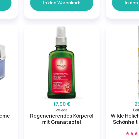
In den Warenkorb
In den
17,90 €
2
Weleda
Bel
reme
Regenerierendes Körperöl
Wilde Helic
mit Granatapfel
Schönheit 