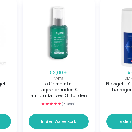
52,00 €
4
Nyma
OMN
el -
La Complète -
Novigel - 
Reparierendes &
für rege
antioxidatives Öl für den
ganzen Körper
(3 avis)
In den Warenkorb
In den