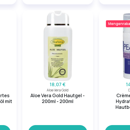
Mengenraba
18,07 €
1
Aloe Vera Gold
ertes
Aloe Vera Gold Hautgel -
Crème
öl mit
200ml - 200ml
Hydra
Hautb