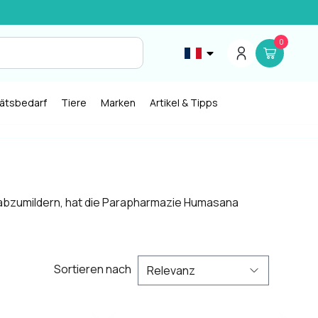
0
tätsbedarf
Tiere
Marken
Artikel & Tipps
 abzumildern, hat die Parapharmazie Humasana
Sortieren nach