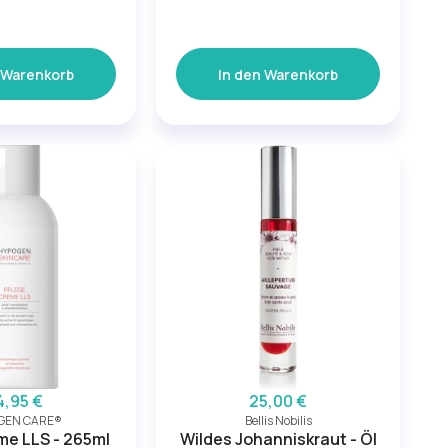
 Warenkorb
In den Warenkorb
4,95 €
25,00 €
GEN CARE®
Bellis Nobilis
me LLS - 265ml
Wildes Johanniskraut - Öl