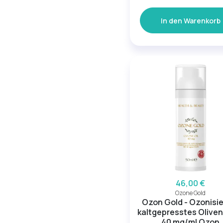
In den Warenkorb
46,00 €
Ozone Gold
Ozon Gold - Ozonisi
kaltgepresstes Oliven
40 mg/ml Ozon