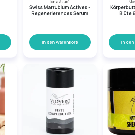
Ionia Azuré
Mo
Swiss Marrubium Actives -
Körperbutt
Regenerierendes Serum
Blüte 
In den Warenkorb
In den