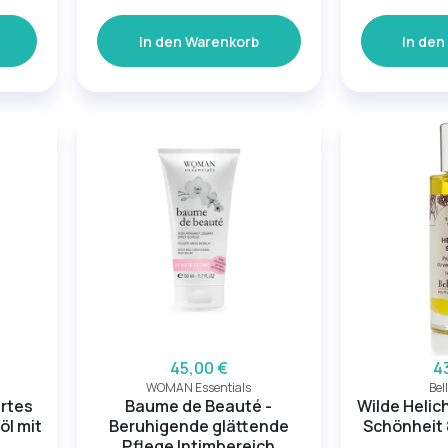
In den Warenkorb
In den
45,00 €
4
WOMAN Essentials
Bel
ertes
Baume de Beauté -
Wilde Helic
öl mit
Beruhigende glättende
Schönheit 
Pflege Intimbereich