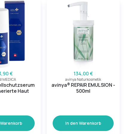
3,90 €
134,00 €
I MEDICA
avinya Naturkosmetik
Zellschutzserum
avinya® REPAIR EMULSION -
nerierte Haut
500ml
 Warenkorb
In den Warenkorb