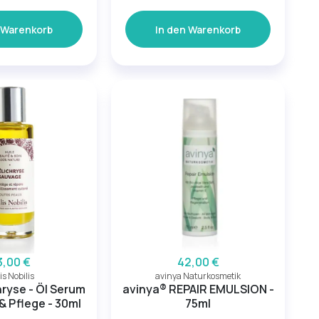
 Warenkorb
In den Warenkorb
3,00 €
42,00 €
lis Nobilis
avinya Naturkosmetik
hryse - Öl Serum
avinya® REPAIR EMULSION -
& Pflege - 30ml
75ml