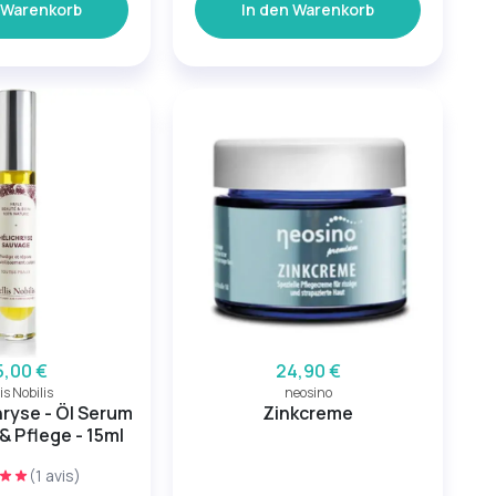
 Warenkorb
In den Warenkorb
5,00 €
24,90 €
lis Nobilis
neosino
hryse - Öl Serum
Zinkcreme
& Pflege - 15ml
(1 avis)