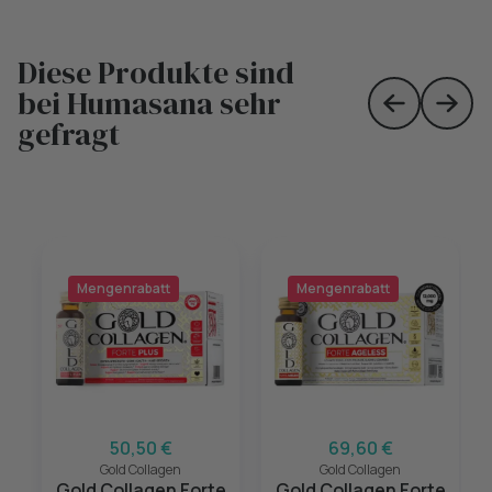
Diese Produkte sind
bei Humasana sehr
Skip to prev
Skip 
gefragt
Mengenrabatt
Mengenrabatt
50,50 €
69,60 €
Gold Collagen
Gold Collagen
Gold Collagen Forte
Gold Collagen Forte