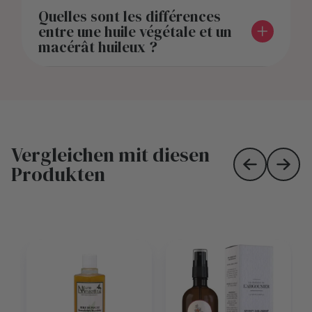
Quelles sont les différences
entre une huile végétale et un
macérât huileux ?
Vergleichen mit diesen
Produkten
Skip to prev
Skip 