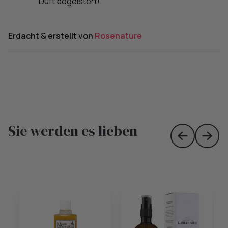
Duft begeistert!
Erdacht & erstellt von
Rosenature
Sie werden es lieben
Skip to prev
Skip 