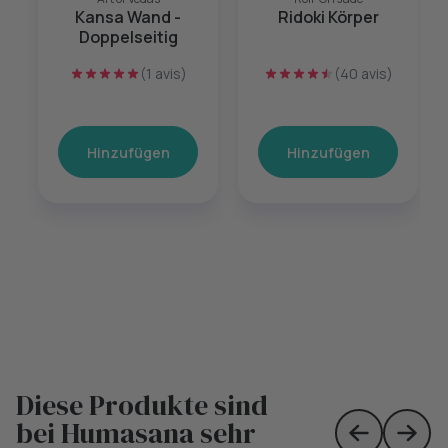
Kansa Wand -
Ridoki Körper
Doppelseitig
(1 avis)
(40 avis)
Hinzufügen
Hinzufügen
Diese Produkte sind
bei Humasana sehr
Skip to prev
Skip 