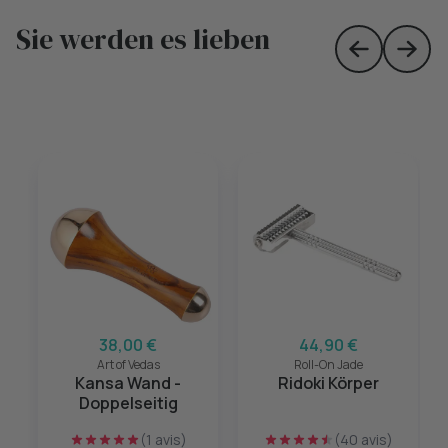
Sie werden es lieben
Skip to prev
Skip 
38,00 €
44,90 €
Art of Vedas
Roll-On Jade
Kansa Wand -
Ridoki Körper
Doppelseitig
(1 avis)
(40 avis)