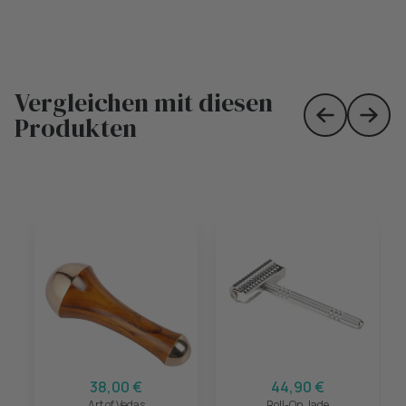
Vergleichen mit diesen
Produkten
Skip to prev
Skip 
38,00 €
44,90 €
Art of Vedas
Roll-On Jade