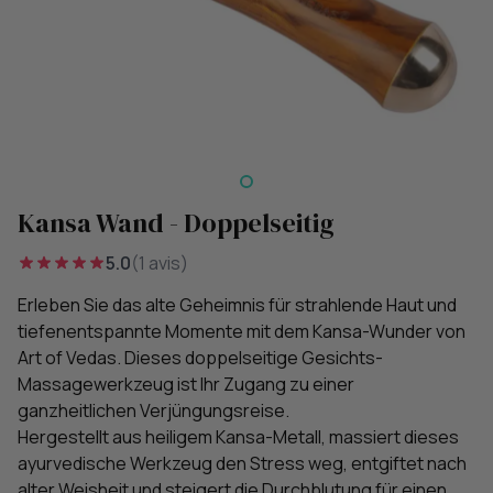
Kansa Wand - Doppelseitig
5.0
(1 avis)
Erleben Sie das alte Geheimnis für strahlende Haut und
tiefenentspannte Momente mit dem Kansa-Wunder von
Art of Vedas. Dieses doppelseitige Gesichts-
Massagewerkzeug ist Ihr Zugang zu einer
ganzheitlichen Verjüngungsreise.
Hergestellt aus heiligem Kansa-Metall, massiert dieses
ayurvedische Werkzeug den Stress weg, entgiftet nach
alter Weisheit und steigert die Durchblutung für einen