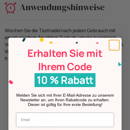
Anwendungshinweise
Wischen Sie die Tastnadel nach jedem Gebrauch mit
einem weichen, feuchten Tuch ab, um sie zu reinigen.
Vermeiden Sie den Kontakt mit aggressiven Chemikalien,
Erhalten Sie mit
Wasser und scheuernden Materialien. In einer kühlen,
trockenen Umgebung lagern.
Ihrem Code
10 % Rabatt
Melden Sie sich mit Ihrer E-Mail-Adresse zu unserem
Newsletter an, um Ihren Rabattcode zu erhalten.
Dieser ist gültig für Ihre erste Bestellung!
Geben Sie Ihre E-Mail-Adresse ein.