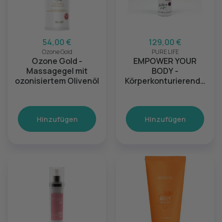
54,00 €
129,00 €
Ozone Gold
PURE LIFE
Ozone Gold -
EMPOWER YOUR
Massagegel mit
BODY -
ozonisiertem Olivenöl
Körperkonturierende
Creme
Hinzufügen
Hinzufügen