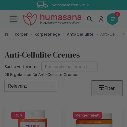
Versandkosten 5,99 €
0
Open main menu
›
Körper
›
Körperpflege
›
Anti-Cellulite
›
Anti-Cellulite
Anti-Cellulite Cremes
Suche verfeinern :
26 Ergebnisse für Anti-Cellulite Cremes
Filter
−30%
Mengenrabatt