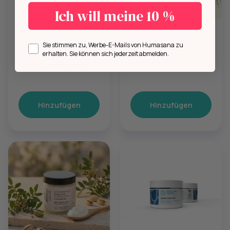
Ich will meine 10 %
20,00 €
20,00 €
Bioteko
Kaloé
Kühlende Anti-
Körperpflege
Opt in
Sie stimmen zu, Werbe-E-Mails von Humasana zu
erhalten. Sie können sich jederzeit abmelden.
Cellulite
Schlammcreme -
Totes Meer Salz
Hinzufügen
Hinzufügen