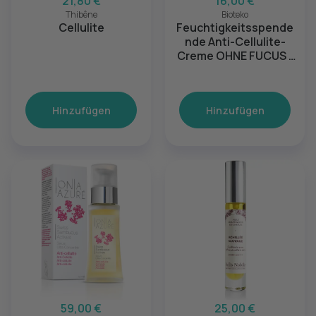
21,80 €
16,00 €
Thibêne
Bioteko
Cellulite
Feuchtigkeitsspende
nde Anti-Cellulite-
Creme OHNE FUCUS -
250 ml
Hinzufügen
Hinzufügen
59,00 €
25,00 €