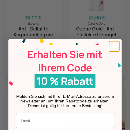
16,00 €
53,00 €
Bioteko
Ozone Gold
Anti-Cellulite
Ozone Gold - Anti-
Körperpeeling mit
Cellulite Ozongel
Kakao und Kaffee -
250 ml
Erhalten Sie mit
Hinzufügen
Hinzufügen
Ihrem Code
10 % Rabatt
Melden Sie sich mit Ihrer E-Mail-Adresse zu unserem
Newsletter an, um Ihren Rabattcode zu erhalten.
Dieser ist gültig für Ihre erste Bestellung!
Geben Sie Ihre E-Mail-Adresse ein.