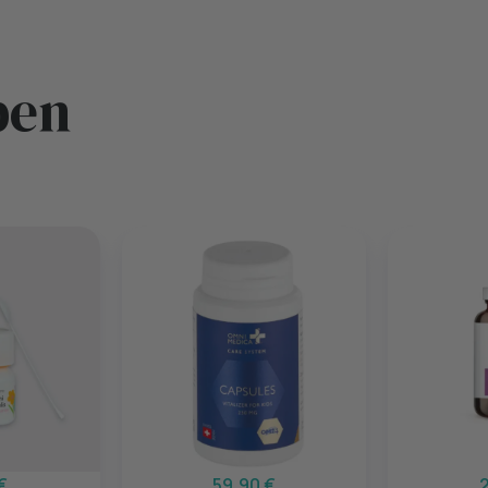
ben
€
59,90 €