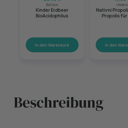
BioCare
Hedera
Kinder Erdbeer
Nativni Propoli
BioAcidophilus
Propolis für
In den Warenkorb
In den War
Beschreibung