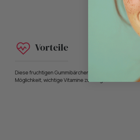
Vorteile
Diese fruchtigen Gummibärchen sind nicht nur köstlich
Möglichkeit, wichtige Vitamine zu integrieren.