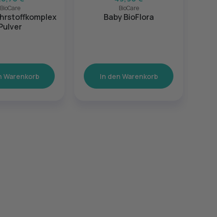
BioCare
BioCare
hrstoffkomplex
Baby BioFlora
Kind
Pulver
n Warenkorb
In den Warenkorb