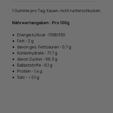
1 Gummie pro Tag. Kauen, nicht runterschlucken.
Nährwertangaben
-
Pro 100g
Energie kJ/kcal - 1398/330
Fett - 2 g
davon ges. Fettsäuren - 0,7 g
Kohlenhydrate - 71,7 g
davon Zucker - 66,3 g
Ballaststoffe - 6,1 g
Protein - 1,4 g
Salz - < 0,1 g