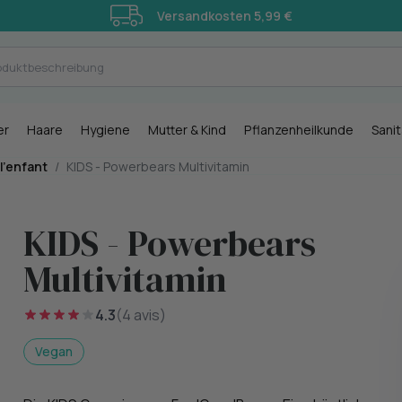
Versandkosten 5,99 €
er
Haare
Hygiene
Mutter & Kind
Pflanzenheilkunde
Sani
l’enfant
/
KIDS - Powerbears Multivitamin
KIDS - Powerbears
Multivitamin
4.3
(4 avis)
Vegan