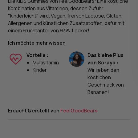
Die KIDS Gummies von FeelGoodBears: Eine köstliche
Kombination aus Vitaminen, dessen Zufuhr
"kinderleicht" wird. Vegan, frei von Lactose, Gluten,
Allergenen und künstlichen Zusatzstoffen, dafür mit
einem Fruchtanteil von 93%. Lecker!
Ich möchte mehr wissen
Vorteile :
Das kleine Plus
Multivitamin
von Soraya :
Kinder
Wir lieben den
köstlichen
Geschmack von
Bananen!
Erdacht & erstellt von
FeelGoodBears