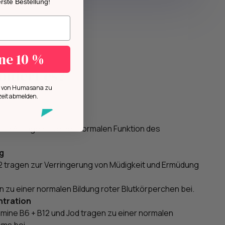
 erste Bestellung!
n.
ine 10 %
oniert es?
ls von Humasana zu
zeit abmelden.
amin A tragen zu einer normalen Funktion des
g
12 tragen zur Verringerung von Müdigkeit und Ermüdung
n zu einer normalen Bildung roter Blutkörperchen bei.
ntration
itamine B6 + B12 und Jod tragen zu einer normalen
ms bei.