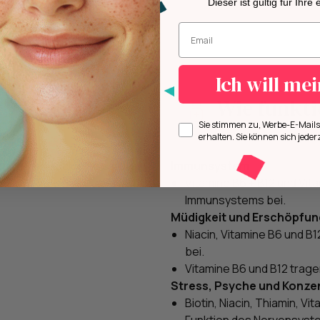
Dieser ist gültig für Ihre
Geben Sie Ihre E-Mail-Adresse ei
Ich will me
Wie funkti
Opt in
Sie stimmen zu, Werbe-E-Mai
erhalten. Sie können sich jeder
, sondern auch eine sanfte
Immunsystem
Vitamine B6 + B12 und Vit
Immunsystems bei.
Müdigkeit und Erschöpfun
Niacin, Vitamine B6 und B
bei.
Vitamine B6 und B12 trage
Stress, Psyche und Konze
Biotin, Niacin, Thiamin, V
Funktion des Nervensyste