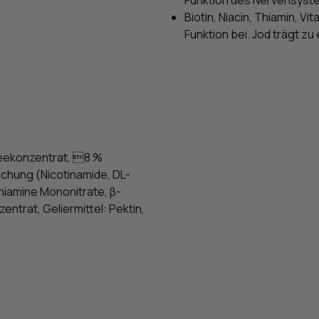
Biotin, Niacin, Thiamin, 
Funktion bei. Jod trägt zu
reekonzentrat, 8 %
chung (Nicotinamide, DL-
hiamine Mononitrate, β-
ntrat, Geliermittel: Pektin,