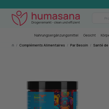
Nahrungsergänzungsmittel
Gesicht
Körp
/
Compléments Alimentaires
/
Par Besoin
/
Santé de 