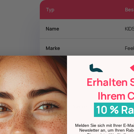
Typ
Bes
Name
KIDS
Marke
Fee
Typologie
Ges
Erhalten 
Vorteile
Mult
Ihrem 
10 % Ra
Das kleine Plus von Soraya
Wir
Melden Sie sich mit Ihrer E-M
Newsletter an, um Ihren Rab