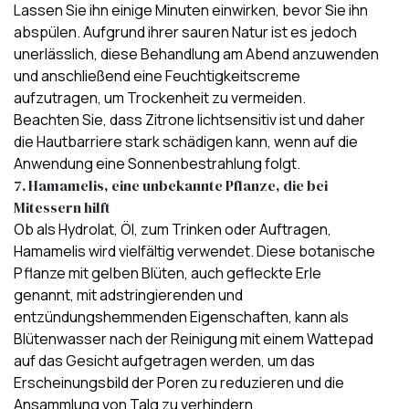
Lassen Sie ihn einige Minuten einwirken, bevor Sie ihn
abspülen. Aufgrund ihrer sauren Natur ist es jedoch
unerlässlich, diese Behandlung am Abend anzuwenden
und anschließend eine
Feuchtigkeitscreme
aufzutragen, um Trockenheit zu vermeiden.
Beachten Sie, dass Zitrone lichtsensitiv ist und daher
die Hautbarriere stark schädigen kann, wenn auf die
Anwendung eine
Sonnenbestrahlung
folgt.
7. Hamamelis, eine unbekannte Pflanze, die bei
Mitessern hilft
Ob als Hydrolat, Öl, zum Trinken oder Auftragen,
Hamamelis wird vielfältig verwendet. Diese
botanische
Pflanze
mit gelben Blüten, auch gefleckte Erle
genannt, mit
adstringierenden und
entzündungshemmenden Eigenschaften
, kann als
Blütenwasser nach der Reinigung mit einem Wattepad
auf das Gesicht aufgetragen werden, um das
Erscheinungsbild der Poren zu reduzieren und
die
Ansammlung von Talg zu verhindern
.