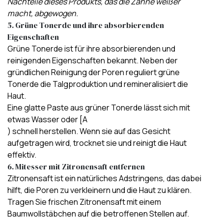
Nachteile dieses Produkts, das die Zähne weißer
macht, abgewogen.
5. Grüne Tonerde und ihre absorbierenden
Eigenschaften
Grüne Tonerde ist für ihre
absorbierenden und
reinigenden Eigenschaften bekannt
. Neben der
gründlichen Reinigung der Poren reguliert
grüne
Tonerde die Talgproduktion
und
remineralisiert die
Haut
.
Eine glatte Paste aus grüner Tonerde lässt sich mit
etwas Wasser oder [A
) schnell herstellen. Wenn sie auf das Gesicht
aufgetragen wird, trocknet sie und reinigt die Haut
effektiv.
6. Mitesser mit Zitronensaft entfernen
Zitronensaft ist ein natürliches Adstringens, das dabei
hilft,
die Poren zu verkleinern und die Haut zu klären
.
Tragen Sie frischen Zitronensaft mit einem
Baumwollstäbchen auf die betroffenen Stellen auf
.