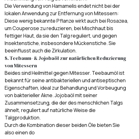
Die Verwendung von Hamamelis endet nicht bei der
lokalen Anwendung zur Entfernung von Mitessern:
Diese wenig bekannte Pflanze wirkt auch bei Rosazea,
um Couperose zu reduzieren, bei Mischhaut bis
fettiger Haut, da sie den Talg reguliert, und gegen
Insektenstiche, insbesondere Mückenstiche. Sie
beeinflusst auch die
Zirkulation
.
8. Teebaum- & Jojobaöl zur natürlichen Reduzierung
von Mitessern
Beides sind Heilmittel gegen Mitesser. Teebaumöl ist
bekannt für seine antibakteriellen und antiseptischen
Eigenschaften, ideal zur
Behandlung und Vorbeugung
von bakterieller Akne
. Jojobaöl mit seiner
Zusammensetzung, die der des menschlichen Talgs
ähnelt,
reguliert auf natürliche Weise die
Talgproduktion
.
Durch die Kombination dieser beiden Öle bieten Sie
also einen do