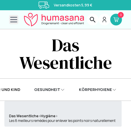
Versandkosten 5,99 €
0
Open main menu
Das
Wesentliche
 UND KIND
GESUNDHEIT
KÖRPERHYGIENE
Das Wesentliche
›
Hygiène
›
Les 8 meilleurs remèdes pour enlever les points noirs naturellement