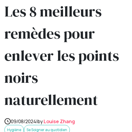
Les 8 meilleurs
remèdes pour
enlever les points
noirs
naturellement
09/08/2024
|
by
Louise Zhang
Hygiène
Se Soigner au quotidien