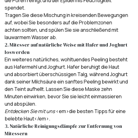
die Poren reinigt und
der Epidermis Feuchtigkeit
spendet
.
Tragen Sie diese Mischung in kreisenden Bewegungen
auf, wobei Sie besonders auf die Problemzonen
achten sollten, und spülen Sie sie anschließend mit
lauwarmem Wasser ab.
2. Mitesser auf natürliche Weise mit Hafer und Joghurt
loswerden
Ein weiteres natürliches, wohltuendes Peeling besteht
aus Hafermehl und Joghurt.
Hafer beruhigt die Haut
und absorbiert überschüssigen Talg
, während Joghurt
dank seiner Milchsäure ein sanftes Peeling bewirkt und
den Teint aufhellt. Lassen Sie diese Maske zehn
Minuten einwirken, bevor Sie sie leicht einmassieren
und abspülen.
Entdecken Sie mit uns
<em>die besten Tipps für eine
belebte Haut</em>
.
3. Natürliche Reinigungsdämpfe zur Entfernung von
Mitessern