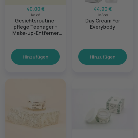
40,00 €
44,90 €
Kaloé
JaSha
Gesichtsroutine-
Day Cream For
pflege Teenager +
Everybody
Make-up-Entferner
fettige Haut + Etui S
Hinzufügen
Hinzufügen