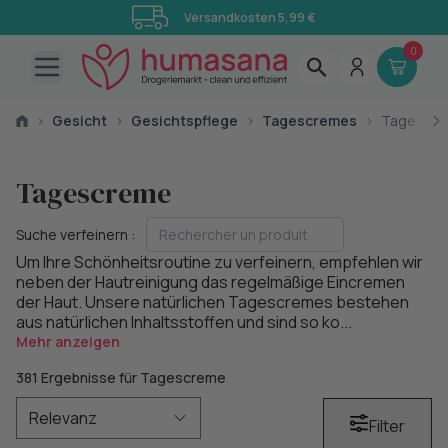
Versandkosten 5,99 €
0
Open main menu
›
Gesicht
›
Gesichtspflege
›
Tagescremes
›
Tagescr
Tagescreme
Suche verfeinern :
Um Ihre Schönheitsroutine zu verfeinern, empfehlen wir
neben der Hautreinigung das regelmäßige Eincremen
der Haut. Unsere natürlichen Tagescremes bestehen
aus natürlichen Inhaltsstoffen und sind so ko...
Mehr anzeigen
381 Ergebnisse für Tagescreme
Filter