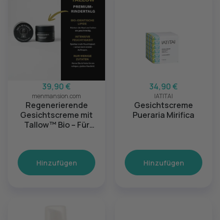
39,90 €
34,90 €
menmansion.com
IATITAI
Regenerierende
Gesichtscreme
Gesichtscreme mit
Pueraria Mirifica
Tallow™ Bio – Für
empfindliche &
trockene Haut
Hinzufügen
Hinzufügen