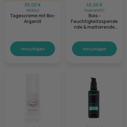
39,00 €
45,00 €
ARGOLD
Nuence MTC
Tagescreme mit Bio-
Bois -
Arganöl
Feuchtigkeitsspende
nde & mattierende
Creme - Mischhaut bis
fettige Haut
Hinzufügen
Hinzufügen