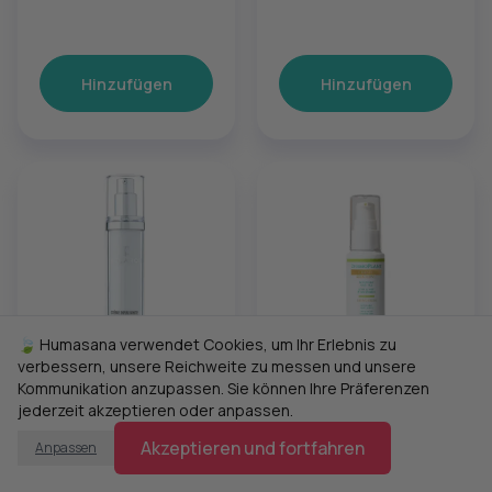
Hinzufügen
Hinzufügen
🍃 Humasana verwendet Cookies, um Ihr Erlebnis zu
verbessern, unsere Reichweite zu messen und unsere
Kommunikation anzupassen. Sie können Ihre Präferenzen
77,00 €
58,00 €
jederzeit akzeptieren oder anpassen.
Maison Delarom
AlguaThera
Creme Infini White
Himbeer-Lifting-
Akzeptieren und fortfahren
Anpassen
Serum