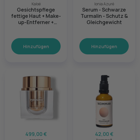
Kaloé
Ionia Azuré
Gesichtspflege
Serum - Schwarze
fettige Haut + Make-
Turmalin - Schutz &
up-Entferner +
Gleichgewicht
Gesichtspeeling +
Pochon
Hinzufügen
Hinzufügen
499,00 €
42,00 €