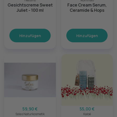
neosino
1komma8
Gesichtscreme Sweet
Face Cream Serum,
Juliet - 100 ml
Ceramide & Hops
Hinzufügen
Hinzufügen
59,90 €
55,00 €
Solas Naturkosmetik
Kaloé