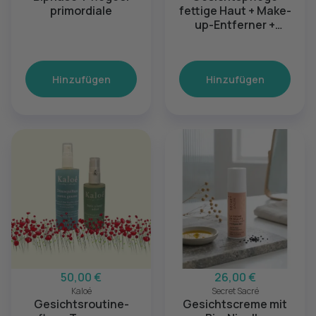
primordiale
fettige Haut + Make-
up-Entferner +
Gesichtspeeling +
Kosmetiktasche M
Hinzufügen
Hinzufügen
50,00 €
26,00 €
Kaloé
Secret Sacré
Gesichtsroutine-
Gesichtscreme mit