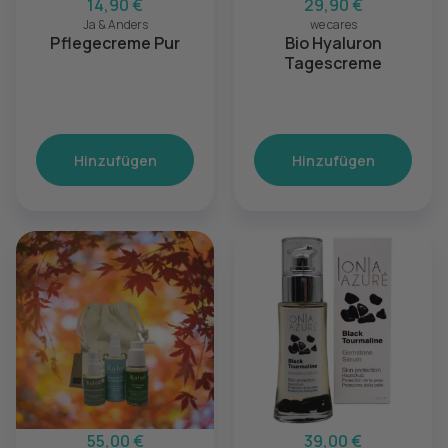
14,90 €
29,90 €
Ja & Anders
we cares
Pflegecreme Pur
Bio Hyaluron
Tagescreme
Hinzufügen
Hinzufügen
55,00 €
39,00 €