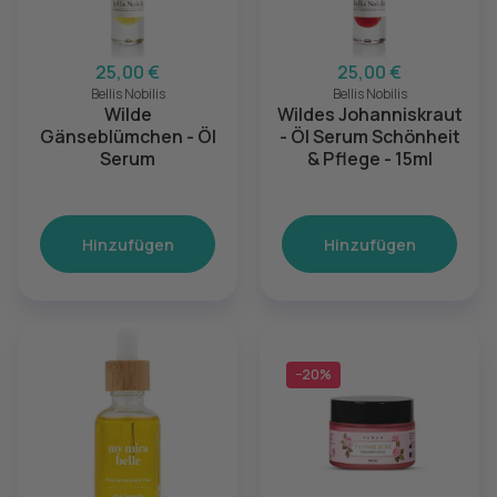
25,00 €
25,00 €
Bellis Nobilis
Bellis Nobilis
Wilde
Wildes Johanniskraut
Gänseblümchen - Öl
- Öl Serum Schönheit
Serum
& Pflege - 15ml
Hinzufügen
Hinzufügen
−20%