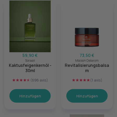
59,90 €
73,50 €
Soraali
Maison Delarom
Kaktusfeigenkernöl -
Revitalisierungsbalsa
30ml
m
(696 avis)
(1 avis)
Hinzufügen
Hinzufügen