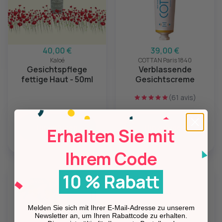
40,00 €
39,00 €
Kaloé
COTTAN Paris 1840
Gesichtspflege
Verblassende
fettige Haut - 50ml
Gesichtscreme
(61 avis)
Hinzufügen
Hinzufügen
Erhalten Sie mit
Ihrem Code
10 % Rabatt
Melden Sie sich mit Ihrer E-Mail-Adresse zu unserem
Newsletter an, um Ihren Rabattcode zu erhalten.