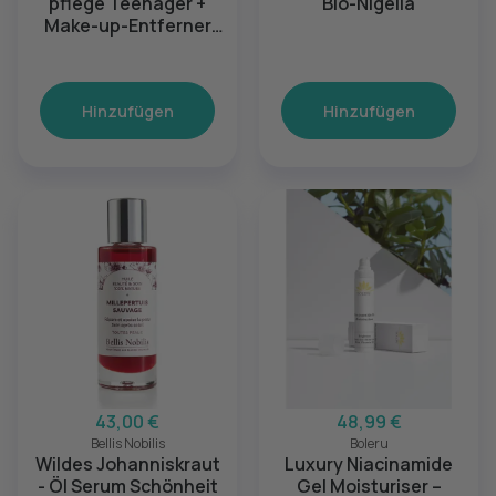
pflege Teenager +
Bio-Nigella
Make-up-Entferner
fettige Haut
Hinzufügen
Hinzufügen
43,00 €
48,99 €
Bellis Nobilis
Boleru
Wildes Johanniskraut
Luxury Niacinamide
- Öl Serum Schönheit
Gel Moisturiser –