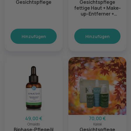
Gesichtspflege
Gesichtspflege
fettige Haut + Make-
up-Entferner +
Pochon
Hinzufügen
Hinzufügen
49,00 €
70,00 €
Omaïdo
Kaloé
Biphase-Pflegeöl
Gesichtspflege