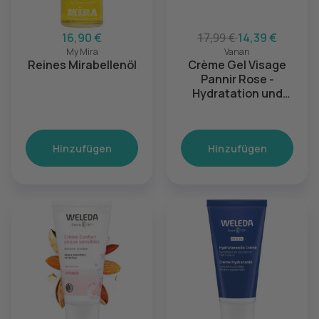
16,90 €
17,99 €
14,39 €
My Mira
Vanan
Reines Mirabellenöl
Crème Gel Visage
Pannir Rose -
Hydratation und
Strahlkraft
Hinzufügen
Hinzufügen