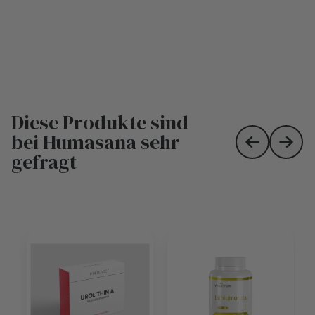
Diese Produkte sind
bei Humasana sehr
Skip to prev
Skip 
gefragt