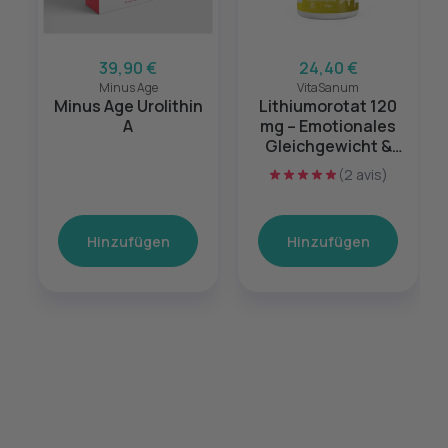
39,90 €
24,40 €
Minus Age
VitaSanum
Minus Age Urolithin
Lithiumorotat 120
A
mg – Emotionales
Gleichgewicht &
mentale Balance –
(2 avis)
60 Kapseln
Hinzufügen
Hinzufügen