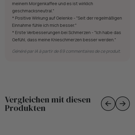
meinem Morgenkaffee und es ist wirklich
geschmacksneutral."
* Positive Wirkung auf Gelenke - "Seit der regelmäßigen
Einnahme fühle ich mich besser."
* Erste Verbesserungen bei Schmerzen - "Ich habe das
Gefühl, dass meine Knieschmerzen besser werden."
Généré par IA à partir de 69 commentaires de ce produit.
Vergleichen mit diesen
Produkten
Skip to prev
Skip 