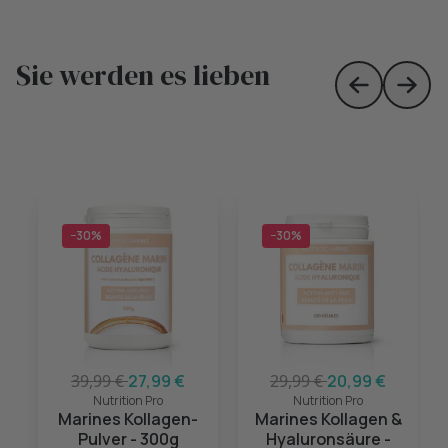
Sie werden es lieben
Skip to prev
Skip 
−30%
−30%
39,99 €
27,99 €
29,99 €
20,99 €
Nutrition Pro
Nutrition Pro
Marines Kollagen-
Marines Kollagen &
Pulver - 300g
Hyaluronsäure -