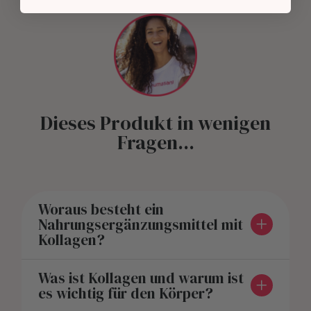
Dieses Produkt in wenigen
Fragen...
Woraus besteht ein
Nahrungsergänzungsmittel mit
Kollagen?
Was ist Kollagen und warum ist
es wichtig für den Körper?