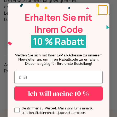
Kein Ersatz für eine ausgewogene und
abwechslungsreiche Ernährung und eine gesunde
Lebensweise. Kann Spuren von Gluten, Eiern, Sojamilch,
Erhalten Sie mit
Lupinen enthalten.
Ihrem Code
10 % Rabatt
Conservation
Melden Sie sich mit Ihrer E-Mail-Adresse zu unserem
Newsletter an, um Ihren Rabattcode zu erhalten.
Dieser ist gültig für Ihre erste Bestellung!
An einem kühlen, dunklen Ort und außerhalb der
Reichweite von Kindern aufbewahren.
Geben Sie Ihre E-Mail-Adresse ein.
Ich will meine 10 %
Opt in
Sie stimmen zu, Werbe-E-Mails von Humasana zu
erhalten. Sie können sich jederzeit abmelden.