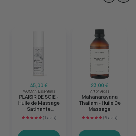
45,00 €
23,00 €
WOMAN Essentials
Art of Vedas
PLAISIR DE SOIE -
Mahanarayana
Huile de Massage
Thailam - Huile De
Satinante
Massage
Lubrifiante Intime -
(1 avis)
(6 avis)
110ml