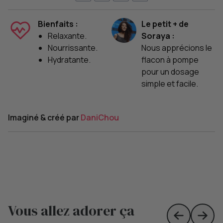
Bienfaits :
Le petit + de
Relaxante.
Soraya :
Nourrissante.
Nous apprécions le
Hydratante.
flacon à pompe
pour un dosage
simple et facile.
Imaginé & créé par
DaniChou
Vous allez adorer ça
Skip to prev
Skip 