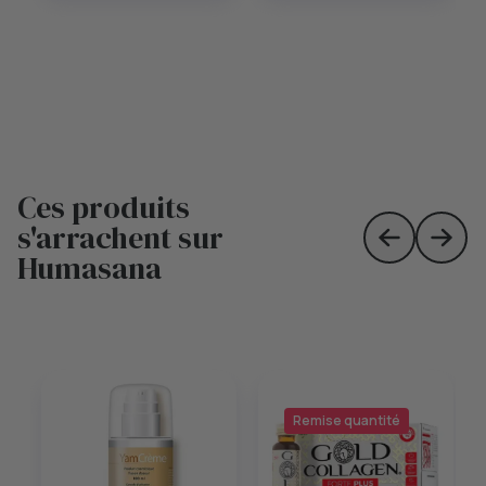
Ces produits
s'arrachent sur
Skip to prev
Skip 
Humasana
Remise quantité