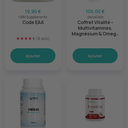
19,90 €
100,00 €
HBN Supplements
SwissCells
Code EAA
Coffret Vitalité -
Multivitamines,
Magnésium & Omega
(8 avis)
3
Ajouter
Ajouter