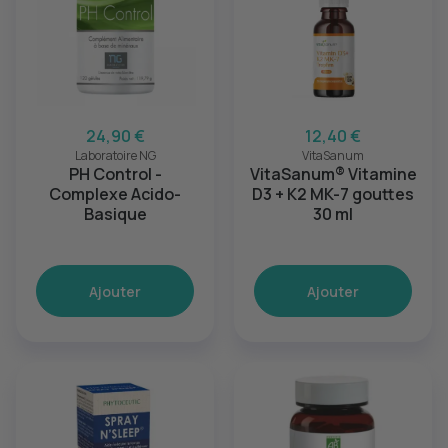
24,90 €
12,40 €
Laboratoire NG
VitaSanum
PH Control -
VitaSanum® Vitamine
Complexe Acido-
D3 + K2 MK-7 gouttes
Basique
30 ml
Ajouter
Ajouter