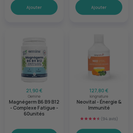
Ajouter
Ajouter
21,90 €
127,80 €
Oemine
kingnature
Magnégerm B6 B9 B12
Neovital - Énergie &
- Complexe Fatigue -
Immunité
60unités
(94 avis)