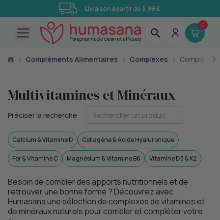
Livraison à partir de 3,99 €
0
Open main menu
›
Compléments Alimentaires
›
Complexes
›
Complexes
Multivitamines et Minéraux
Préciser la recherche :
Calcium & Vitamine D
Collagène & Acide Hyaluronique
Fer & Vitamine C
Magnésium & Vitamine B6
Vitamine D3 & K2
Besoin de combler des apports nutritionnels et de
retrouver une bonne forme ? Découvrez avec
Humasana une sélection de complexes de vitamines et
de minéraux naturels pour combler et compléter votre