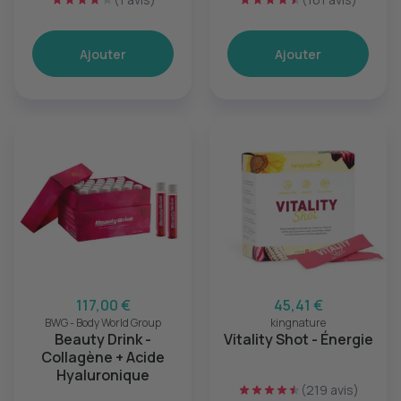
Ajouter
Ajouter
117,00 €
45,41 €
BWG - Body World Group
kingnature
Beauty Drink -
Vitality Shot - Énergie
Collagène + Acide
Hyaluronique
(219 avis)