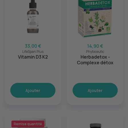
33,00 €
14,90 €
LifeSpan Plus
Phytoceutic
Vitamin D3 K2
Herbadetox -
Complexe détox
Ajouter
Ajouter
Remise quantité