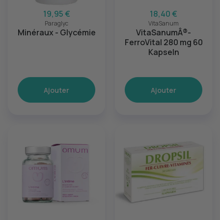
19,95 €
18,40 €
Paraglyc
VitaSanum
Minéraux - Glycémie
VitaSanumÂ®-
FerroVital 280 mg 60
Kapseln
Ajouter
Ajouter