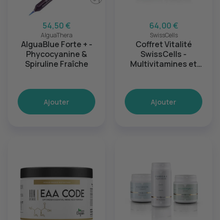
54,50 €
64,00 €
AlguaThera
SwissCells
AlguaBlue Forte + -
Coffret Vitalité
Phycocyanine &
SwissCells -
Spiruline Fraîche
Multivitamines et
Magnésium
Ajouter
Ajouter