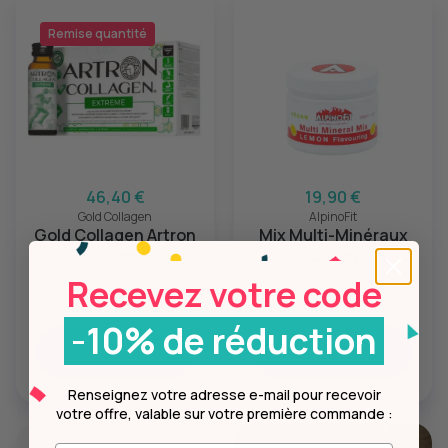
Remise quantité
46,40 €
19,90 €
Gold Collagen
AlpinoFit
Gold Collagen Artron
Mix Multi-Minéraux
Extreme
Citron
Recevez votre code
-10% de réduction
Ajouter
Ajouter
Renseignez votre adresse e-mail pour recevoir
votre offre, valable sur votre première commande :