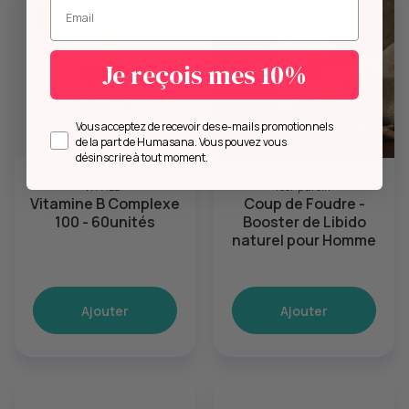
Entrez votre mail.
Remise quantité
Je reçois mes 10%
Opt in
Vous acceptez de recevoir des e-mails promotionnels
de la part de Humasana. Vous pouvez vous
désinscrire à tout moment.
38,10 €
37,90 €
VIT'ALL+
feel-pure.fr
Vitamine B Complexe
Coup de Foudre -
100 - 60unités
Booster de Libido
naturel pour Homme
Ajouter
Ajouter