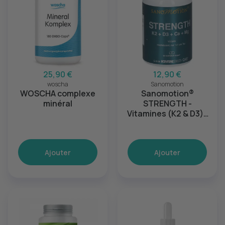
25,90 €
12,90 €
woscha
Sanomotion
WOSCHA complexe
Sanomotion®
minéral
STRENGTH -
Vitamines (K2 & D3)+
Calcium + Magnésium
- 30unités
Ajouter
Ajouter