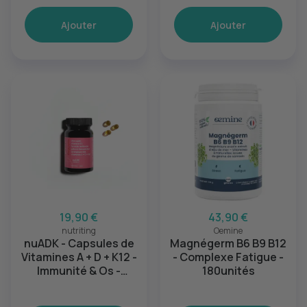
Ajouter
Ajouter
19,90 €
43,90 €
nutriting
Oemine
nuADK - Capsules de
Magnégerm B6 B9 B12
Vitamines A + D + K12 -
- Complexe Fatigue -
Immunité & Os -
180unités
60unités