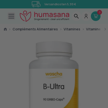
Versandkosten 5,99 €
0
Open main menu
›
Compléments Alimentaires
›
Vitamines
›
Vitamine B
›