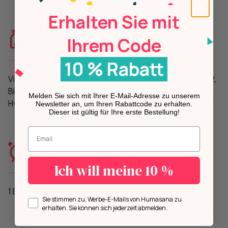
Erhalten Sie mit
Zusammensetzung
Ihrem Code
10 % Rabatt
Vitamin B1, Vitamin B2, Vitamin B3, Vitamin B6, Vitamin B12,
Biotin, Folat, PABA, Cholin, Vitamin B5,
Melden Sie sich mit Ihrer E-Mail-Adresse zu unserem
Hydroxypropylmethylcellulose (veg. Kapsel), Zellulose
Newsletter an, um Ihren Rabattcode zu erhalten.
Dieser ist gültig für Ihre erste Bestellung!
Geben Sie Ihre E-Mail-Adresse ein.
Anwendungshinweise
Ich will meine 10 %
1 EMBO-CAPS® täglich, zum Essen.
Opt in
Sie stimmen zu, Werbe-E-Mails von Humasana zu
erhalten. Sie können sich jederzeit abmelden.