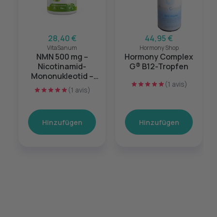
28,40 €
44,95 €
VitaSanum
Hormony Shop
NMN 500 mg –
Hormony Complex
Nicotinamid-
G® B12-Tropfen
Mononukleotid –
(1 avis)
Zellenergie &
(1 avis)
Vitalität – 90
Kapseln
Hinzufügen
Hinzufügen