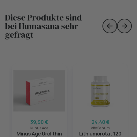
Diese Produkte sind
bei Humasana sehr
Skip to prev
Skip 
gefragt
39,90 €
24,40 €
Minus Age
VitaSanum
Minus Age Urolithin
Lithiumorotat 120