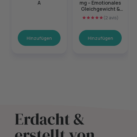
A
mg – Emotionales
Gleichgewicht &
mentale Balance –
(2 avis)
60 Kapseln
Hinzufügen
Hinzufügen
Erdacht &
erstellt von