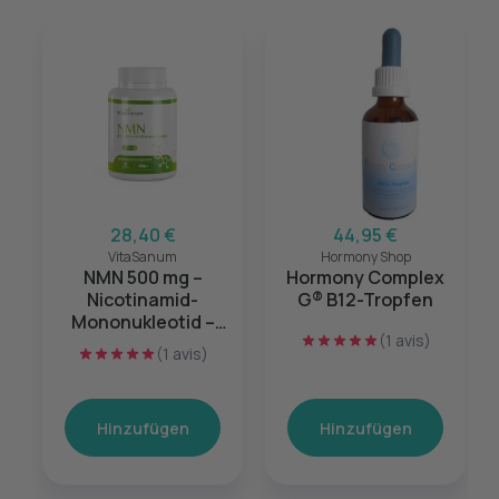
28,40 €
44,95 €
VitaSanum
Hormony Shop
NMN 500 mg –
Hormony Complex
Nicotinamid-
G® B12-Tropfen
Mononukleotid –
(1 avis)
Zellenergie &
(1 avis)
Vitalität – 90
Kapseln
Hinzufügen
Hinzufügen