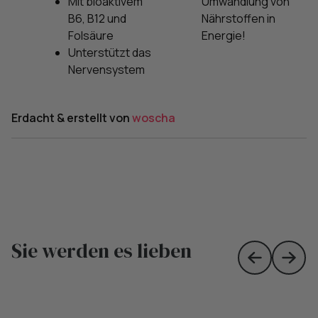
Mit bioaktivem
Umwandlung von
B6, B12 und
Nährstoffen in
Folsäure
Energie!
Unterstützt das
Nervensystem
Erdacht & erstellt von
woscha
Sie werden es lieben
Skip to prev
Skip 