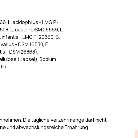
66, L. acidophilus - LMG P-
508, L. casei - DSM 25569, L.
 infantis - LMG P-29639, B.
ivarius - DSM 16530, E.
ctis - DSM 26868),
llulose (Kapsel), Sodium
tin.
einnehmen. Die tägliche Verzehrmenge darf nicht
ene und abwechslungsreiche Ernährung.