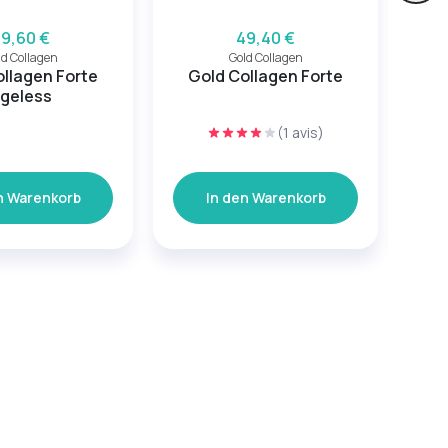
9,60 €
49,40 €
ld Collagen
Gold Collagen
ollagen Forte
Gold Collagen Forte
PS
geless
(1 avis)
n Warenkorb
In den Warenkorb