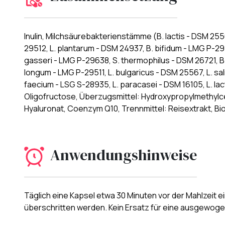
Inulin, Milchsäurebakterienstämme (B. lactis - DSM 255
29512, L. plantarum - DSM 24937, B. bifidum - LMG P-29
gasseri - LMG P-29638, S. thermophilus - DSM 26721, B.
longum - LMG P-29511, L. bulgaricus - DSM 25567, L. sal
faecium - LSG S-28935, L. paracasei - DSM 16105, L. la
Oligofructose, Überzugsmittel: Hydroxypropylmethylce
Hyaluronat, Coenzym Q10, Trennmittel: Reisextrakt, Bio
Anwendungshinweise
Täglich eine Kapsel etwa 30 Minuten vor der Mahlzeit 
überschritten werden. Kein Ersatz für eine ausgewog