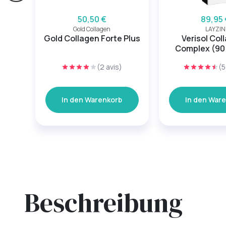
50,50 €
89,95 
Gold Collagen
LAYZIN
Gold Collagen Forte Plus
Verisol Col
Complex (90
(2 avis)
(5
In den Warenkorb
In den War
Beschreibung