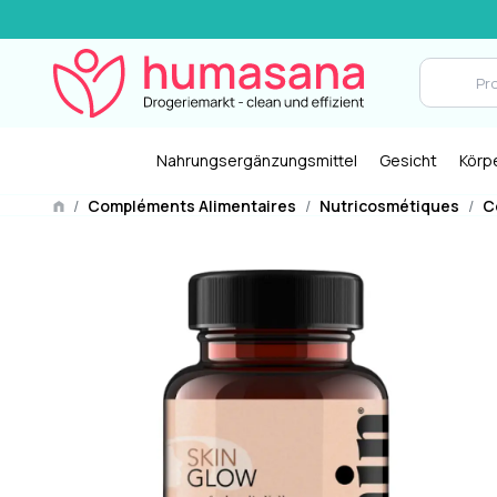
Nahrungsergänzungsmittel
Gesicht
Körp
/
Compléments Alimentaires
/
Nutricosmétiques
/
C