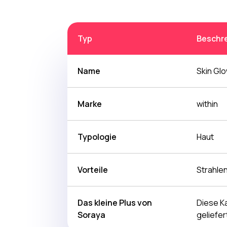
Typ
Beschr
Name
Skin Gl
Marke
within
Typologie
Haut
Vorteile
Strahle
Das kleine Plus von
Diese K
Soraya
geliefer