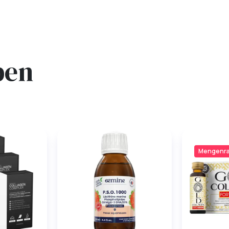
ben
Mengenra