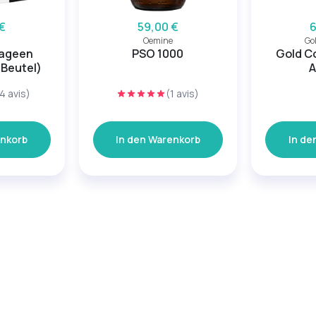
€
59,00 €
6
Oemine
Go
lageen
PSO 1000
Gold C
 Beutel)
A
4 avis)
(1 avis)
enkorb
In den Warenkorb
In de