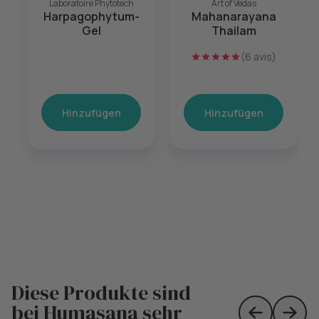
Laboratoire Phytotech
Art of Vedas
Harpagophytum-
Mahanarayana
Gel
Thailam
(6 avis)
Hinzufügen
Hinzufügen
Diese Produkte sind
bei Humasana sehr