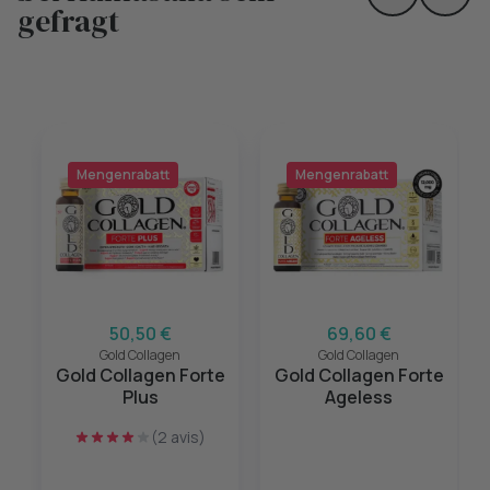
Skip to prev
Skip 
gefragt
Mengenrabatt
Mengenrabatt
50,50 €
69,60 €
Gold Collagen
Gold Collagen
Gold Collagen Forte
Gold Collagen Forte
Plus
Ageless
(2 avis)