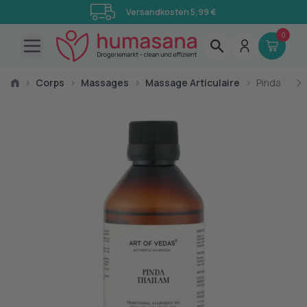
Versandkosten 5,99 €
0
Open main menu
›
Corps
›
Massages
›
Massage Articulaire
›
Pinda Thai