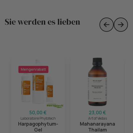
Sie werden es lieben
Skip to prev
Skip 
Mengenrabatt
50,00 €
23,00 €
Laboratoire Phytotech
Art of Vedas
Harpagophytum-
Mahanarayana
Gel
Thailam