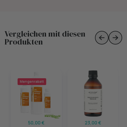
Vergleichen mit diesen
Produkten
Skip to prev
Skip 
Mengenrabatt
50,00 €
23,00 €