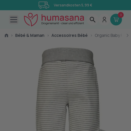
Versandkosten 5,99 €
0
Open main menu
›
Bébé & Maman
›
Accessoires Bébé
›
Organic Baby Pants 