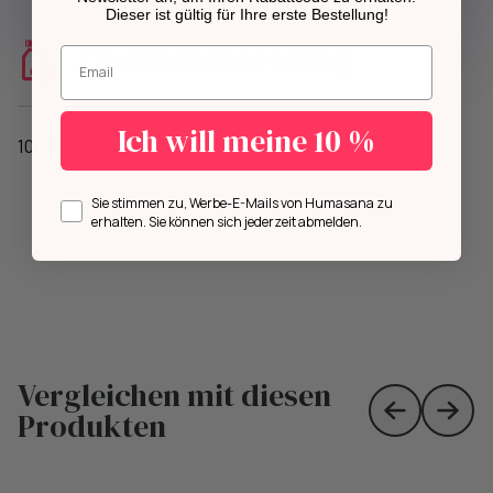
Dieser ist gültig für Ihre erste Bestellung!
Zusammensetzung
Geben Sie Ihre E-Mail-Adresse ein.
Ich will meine 10 %
100 % organic cotton
Opt in
Sie stimmen zu, Werbe-E-Mails von Humasana zu
erhalten. Sie können sich jederzeit abmelden.
Vergleichen mit diesen
Produkten
Skip to prev
Skip 