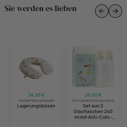
Sie werden es lieben
Skip to prev
Skip 
34,95 €
29,00 €
Muckel Naturprodukte
Don Dandrea Deutschland
Lagerungskissen
Set aus 2
Glasflaschen 240
ml mit Anti-Colic-
Ventil