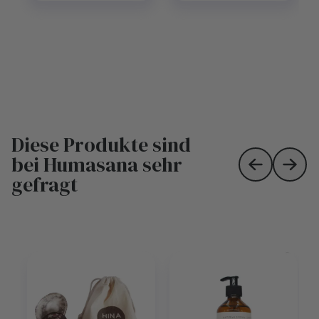
Diese Produkte sind
bei Humasana sehr
Skip to prev
Skip 
gefragt