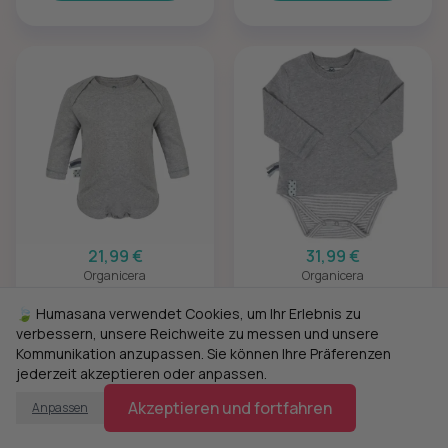
21,99 €
31,99 €
Organicera
Organicera
Organic Baby L/S
Organic Baby L/S T-
Bodysuit - Grau
Shirt Body - Grau
🍃 Humasana verwendet Cookies, um Ihr Erlebnis zu
verbessern, unsere Reichweite zu messen und unsere
Kommunikation anzupassen. Sie können Ihre Präferenzen
jederzeit akzeptieren oder anpassen.
Akzeptieren und fortfahren
Anpassen
Hinzufügen
Hinzufügen