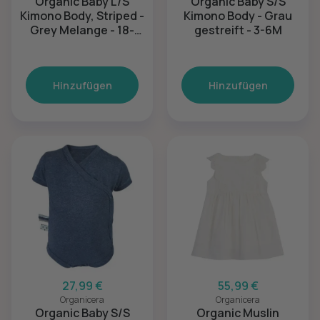
Organic Baby L/S
Organic Baby S/S
Kimono Body, Striped -
Kimono Body - Grau
Grey Melange - 18-
gestreift - 3-6M
24M
Hinzufügen
Hinzufügen
27,99 €
55,99 €
Organicera
Organicera
Organic Baby S/S
Organic Muslin