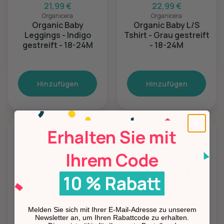
21,99 €
22,99 €
Organicera
Organicera
Organic Baby
Organic Baby L/S
Leggings - Indigo
Tshirt - Grau gestreift
gestreift - 18-24M
- 18-24M
Hinzufügen
Hinzufügen
Erhalten Sie mit
Ihrem Code
10 % Rabatt
Melden Sie sich mit Ihrer E-Mail-Adresse zu unserem
Newsletter an, um Ihren Rabattcode zu erhalten.