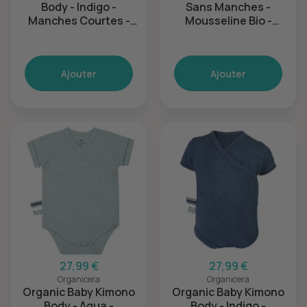
Body - Indigo -
Sans Manches -
Manches Courtes -
Mousseline Bio -
18-24M
Bords Festonnés -
Blanc - 18-24M
Ajouter
Ajouter
27,99 €
27,99 €
Organicera
Organicera
Organic Baby Kimono
Organic Baby Kimono
Body - Aqua -
Body - Indigo -