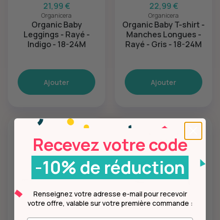
21,99 €
22,99 €
Organicera
Organicera
Organic Baby
Organic Baby T-shirt -
Leggings - Rayé -
Manches Longues -
Indigo - 18-24M
Rayé - Gris - 18-24M
Ajouter
Ajouter
Recevez votre code
-10% de réduction
Renseignez votre adresse e-mail pour recevoir
votre offre, valable sur votre première commande :