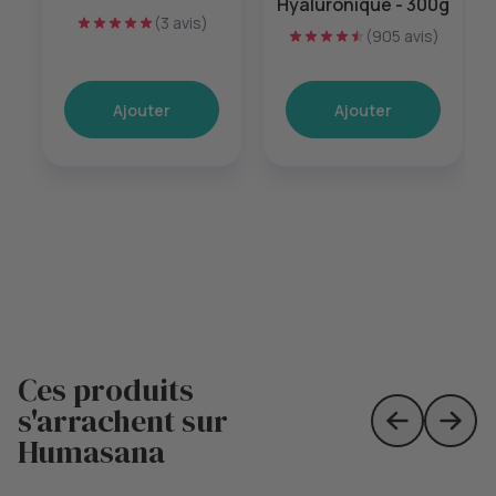
Hyaluronique - 300g
(3 avis)
(905 avis)
Ajouter
Ajouter
Ces produits
s'arrachent sur
Skip to prev
Skip 
Humasana