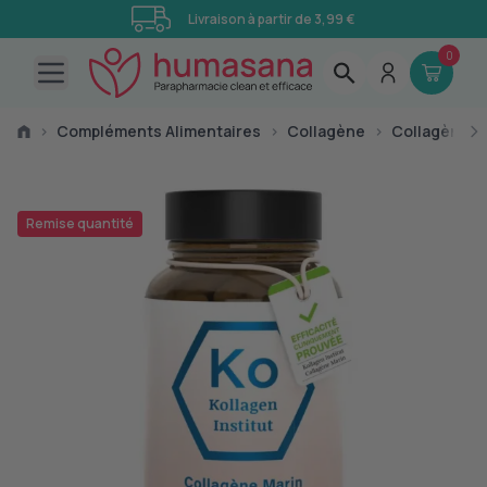
Livraison à partir de 3,99 €
0
Open main menu
›
Compléments Alimentaires
›
Collagène
›
Collagène Ma
Remise quantité