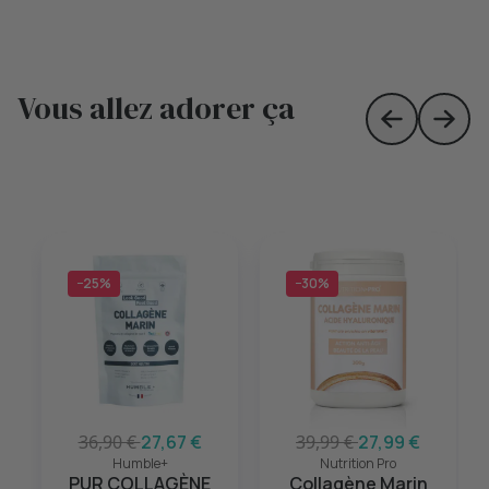
Vous allez adorer ça
Skip to prev
Skip 
−25%
−30%
36,90 €
27,67 €
39,99 €
27,99 €
Humble+
Nutrition Pro
PUR COLLAGÈNE
Collagène Marin