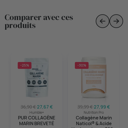
Comparer avec ces
produits
Skip to prev
Skip 
−25%
−30%
36,90 €
27,67 €
39,99 €
27,99 €
Humble+
Nutrition Pro
PUR COLLAGÈNE
Collagène Marin
MARIN BREVETÉ
Naticol® & Acide