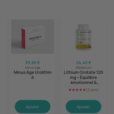
39,90 €
24,40 €
Minus Age
VitaSanum
Minus Age Urolithin
Lithium Orotate 120
A
mg – Équilibre
émotionnel &
sérénité mentale –
(2 avis)
60 gélules
Ajouter
Ajouter