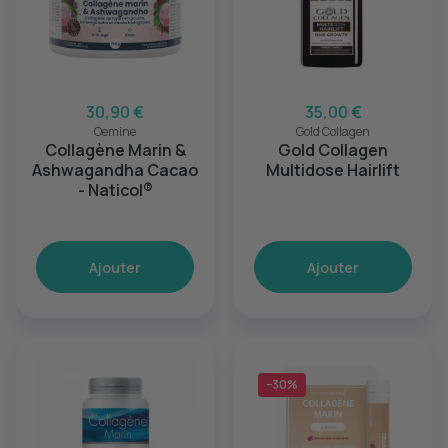
30,90 €
35,00 €
Oemine
Gold Collagen
Collagène Marin &
Gold Collagen
Ashwagandha Cacao
Multidose Hairlift
- Naticol®
Ajouter
Ajouter
−30%