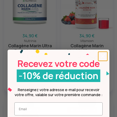
34,90 €
34,90 €
Nutrinia
Vitamoon
Collagène Marin Ultra
Collagène Marin
- Peptides Naturel
Liquide 10 g, saveur
Hydrolysé
Fruits rouges
Recevez votre code
(165 avis)
-10% de réduction
Ajouter
Ajouter
Renseignez votre adresse e-mail pour recevoir
votre offre, valable sur votre première commande :
Entrez votre mail.
Remise quantité
Remise quantité