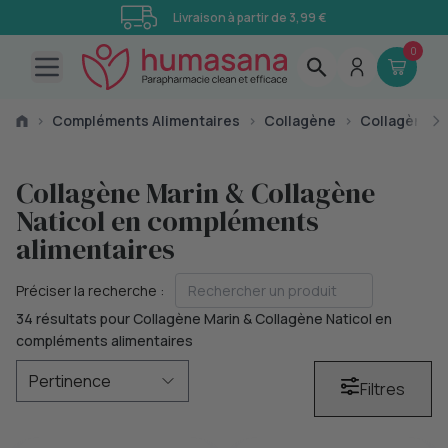
Livraison à partir de 3,99 €
0
Open main menu
›
Compléments Alimentaires
›
Collagène
›
Collagène Ma
Collagène Marin & Collagène
Naticol en compléments
alimentaires
Préciser la recherche :
34 résultats pour Collagène Marin & Collagène Naticol en
compléments alimentaires
Filtres