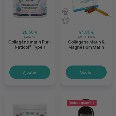
28,50 €
44,80 €
Oemine
AlguaThera
Collagène marin Pur -
Collagène Marin &
Naticol® Type 1
Magnésium Marin
Ajouter
Ajouter
Remise quantité