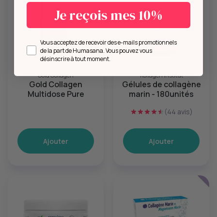
Je reçois mes 10%
Opt in
Vous acceptez de recevoir des e-mails promotionnels
de la part de Humasana. Vous pouvez vous
désinscrire à tout moment.
35,00 €
29,95 €
Gold Collagen
Kollagen Institut
Gold Collagen
Gélules de collagène
Multidose Pure
marin - 180unités
(44 avis)
Ajouter
Ajouter