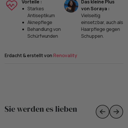
Vorteile :
Das kleine Plus
Starkes
von Soraya :
Antiseptikum
Vielseitig
Aknepflege
einsetzbar, auch als
Behandlung von
Haarpflege gegen
Schürfwunden
Schuppen.
Erdacht & erstellt von
Renovality
Sie werden es lieben
Skip to prev
Skip 