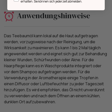
erhalten. Sie können sich jederzeit abmelden.
Anwendungshinweise
Das Teebaumöl kann lokal auf die Haut aufgetragen
werden, vorzugsweise nach der Reinigung, um die
Wirksamkeit zu maximieren. Es kann 1 bis 2 Mal täglich
angewendet werden und eignet sich gut zur Behandlung
kleiner Wunden, Schürfwunden oder Akne. Für die
Haarpflege kann es in Waschprodukte integriert oder
vor dem Shampoo aufgetragen werden. Für die
Verwendung in der Aromatherapie einige Tropfen in
einen Diffusor oder Luftbefeuchter zu jeder Tageszeit
hinzufügen. Es wird empfohlen, das Öl nicht unverdünnt
zu verwenden und nach dem Öffnen an einem kühlen,
dunklen Ort aufzubewahren.