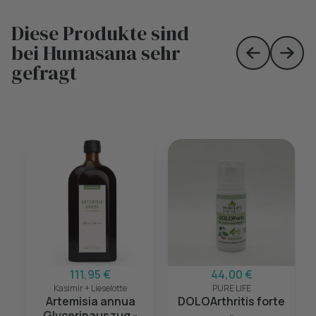
Diese Produkte sind
bei Humasana sehr
Skip to prev
Skip 
gefragt
111,95 €
44,00 €
Kasimir + Lieselotte
PURE LIFE
Artemisia annua
DOLOArthritis forte
Glycerinauszug -
-