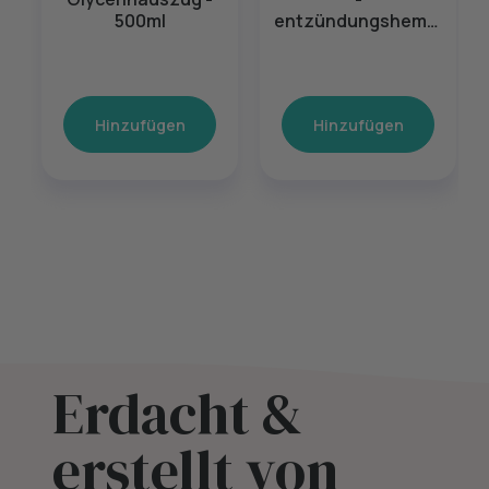
500ml
entzündungshemm
ende Creme
Hinzufügen
Hinzufügen
Erdacht &
erstellt von