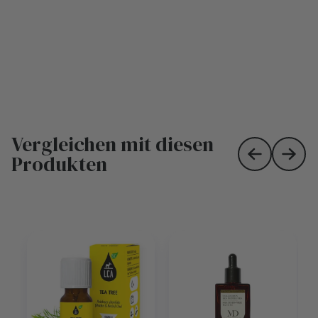
Vergleichen mit diesen
Produkten
Skip to prev
Skip 