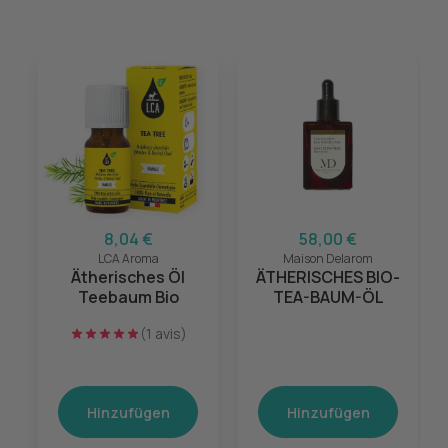
8,04 €
58,00 €
LCA Aroma
Maison Delarom
Ätherisches Öl
ÄTHERISCHES BIO-
Teebaum Bio
TEA-BAUM-ÖL
(1 avis)
Hinzufügen
Hinzufügen