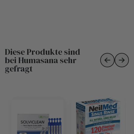
Diese Produkte sind
bei Humasana sehr
Skip to prev
Skip 
gefragt