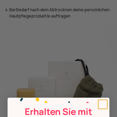
Bei Bedarf nach dem Abtrocknen deine persönlichen
Hautpflegeprodukt/e auftragen
Erhalten Sie mit