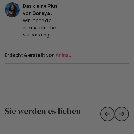
Das kleine Plus
von Soraya :
Wir lieben die
minimalistische
Verpackung!
Erdacht & erstellt von
Aninsu
Sie werden es lieben
Skip to prev
Skip 