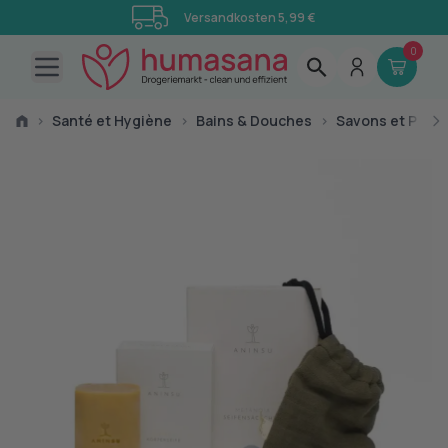
Versandkosten 5,99 €
0
Open main menu
›
Santé et Hygiène
›
Bains & Douches
›
Savons et Pains