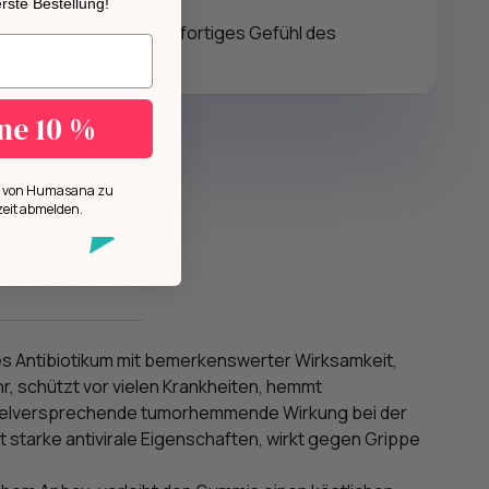
 erste Bestellung!
Bio-Kaugummi für ein sofortiges Gefühl des
n.
!
ine 10 %
ls von Humasana zu
zeit abmelden.
oniert es?
hes Antibiotikum mit bemerkenswerter Wirksamkeit,
r, schützt vor vielen Krankheiten, hemmt
vielversprechende tumorhemmende Wirkung bei der
 starke antivirale Eigenschaften, wirkt gegen Grippe