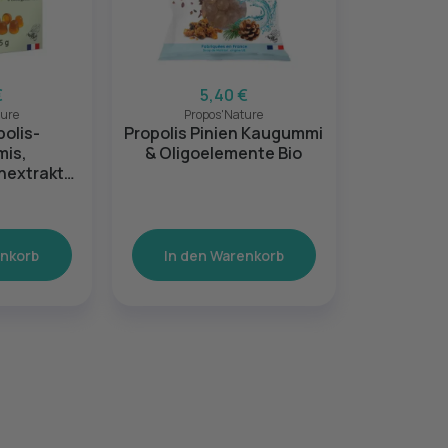
€
5,40 €
ture
Propos'Nature
olis-
Propolis Pinien Kaugummi
is,
& Oligoelemente Bio
nextrakt,
yptus
enkorb
In den Warenkorb