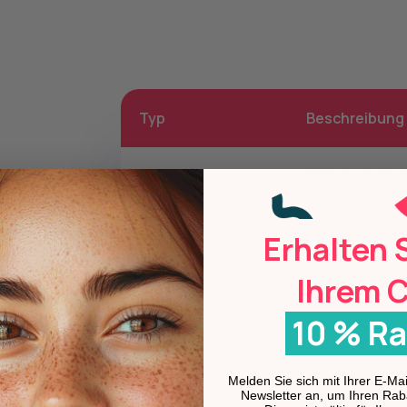
Typ
Beschreibung
Name
Grüner- Propol
Marke
Propos'Nature
Erhalten 
Ihrem 
Typologie
Pastillen
10 % Ra
Natürliches Ant
Vorteile
Antivirale Eige
Melden Sie sich mit Ihrer E-M
Newsletter an, um Ihren Rab