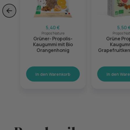
Skip to previous slide page
5,40 €
5,50 
Propos'Nature
Propos'Na
Grüner- Propolis-
Grüne Prop
Kaugummi mit Bio
Kaugumm
Orangenhonig
Grapefruitker
Bio-Eukal
In den Warenkorb
In den War