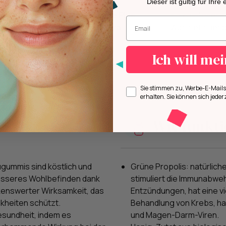
Dieser ist gültig für Ihre
Das kleine Plus
Ein köstlicher 
Geben Sie Ihre E-Mail-Adresse ei
von Soraya
Wohlbefindens
Ich will me
Opt in
Sie stimmen zu, Werbe-E-Mai
erhalten. Sie können sich jeder
Wie funkti
gummis sind köstlich und
Grüne Propolis: natürlic
besseres Wohlbefinden dank
stimuliert die Immunabweh
rkenswerter Wirksamkeit, das
Entzündungen, hat eine 
nkheiten schützt.
Behandlung von Krebs, hat
esundheit, indem es
und Magen-Darm-Viren.