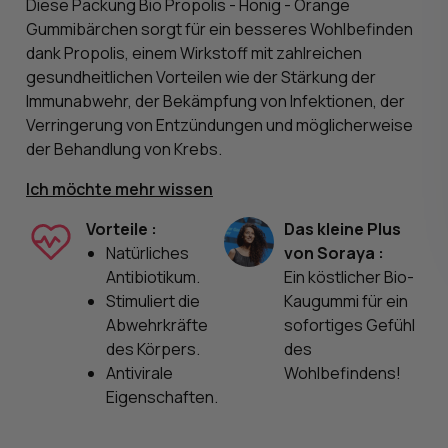
Diese Packung Bio Propolis - Honig - Orange
Gummibärchen sorgt für ein besseres Wohlbefinden
dank Propolis, einem Wirkstoff mit zahlreichen
gesundheitlichen Vorteilen wie der Stärkung der
Immunabwehr, der Bekämpfung von Infektionen, der
Verringerung von Entzündungen und möglicherweise
der Behandlung von Krebs.
Ich möchte mehr wissen
Vorteile :
Das kleine Plus
Natürliches
von Soraya :
Antibiotikum.
Ein köstlicher Bio-
Stimuliert die
Kaugummi für ein
Abwehrkräfte
sofortiges Gefühl
des Körpers.
des
Antivirale
Wohlbefindens!
Eigenschaften.