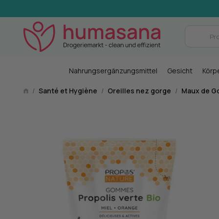
Nahrungsergänzungsmittel
Gesicht
Körp
/
Santé et Hygiène
/
Oreilles nez gorge
/
Maux de G