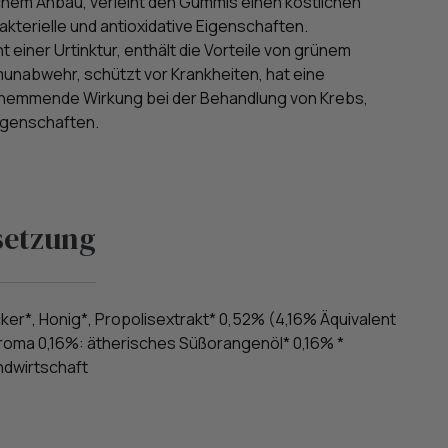
chem Anbau, verleiht den Gummis einen köstlichen
kterielle und antioxidative Eigenschaften.
t einer Urtinktur, enthält die Vorteile von grünem
mmunabwehr, schützt vor Krankheiten, hat eine
hemmende Wirkung bei der Behandlung von Krebs,
Eigenschaften.
etzung
er*, Honig*, Propolisextrakt* 0,52% (4,16% Äquivalent
 Aroma 0,16%: ätherisches Süßorangenöl* 0,16% *
ndwirtschaft