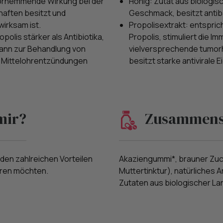
orhemmende Wirkung bei der
Honig: Zutat aus biologis
haften besitzt und
Geschmack, besitzt antiba
irksam ist.
Propolisextrakt: entsprich
polis stärker als Antibiotika,
Propolis, stimuliert die I
kann zur Behandlung von
vielversprechende tumor
 Mittelohrentzündungen
besitzt starke antivirale 
mir?
Zusammens
 den zahlreichen Vorteilen
Akaziengummi*, brauner Zuck
eren möchten.
Muttertinktur), natürliches
Zutaten aus biologischer La