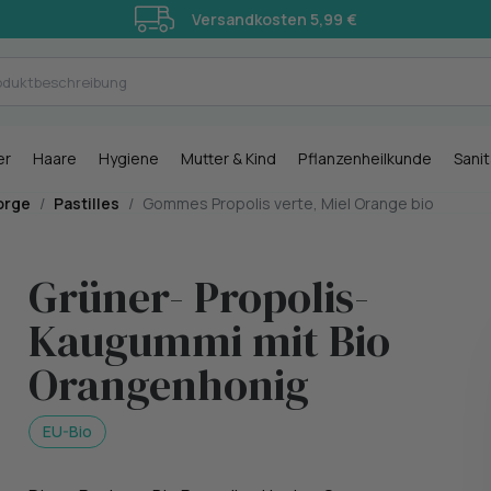
Versandkosten 5,99 €
er
Haare
Hygiene
Mutter & Kind
Pflanzenheilkunde
Sani
orge
/
Pastilles
/
Gommes Propolis verte, Miel Orange bio
Grüner- Propolis-
Kaugummi mit Bio
Orangenhonig
EU-Bio