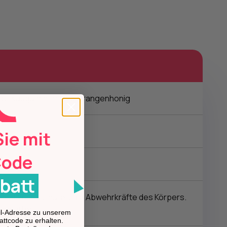
is- Kaugummi mit Bio Orangenhonig
Sie mit
Code
batt
ibiotikum. Stimuliert die Abwehrkräfte des Körpers.
nschaften.
ail-Adresse zu unserem
attcode zu erhalten.