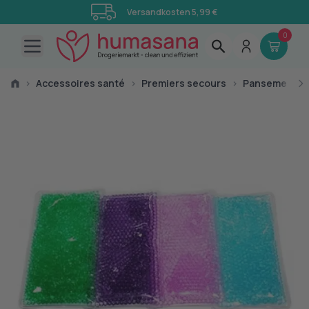
Versandkosten 5,99 €
0
Open main menu
›
Accessoires santé
›
Premiers secours
›
Pansements, 