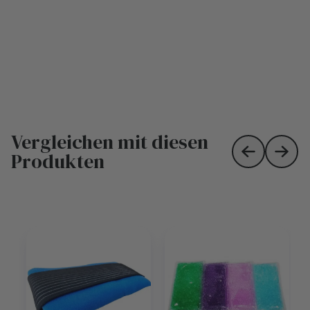
Vergleichen mit diesen
Produkten
Skip to prev
Skip 