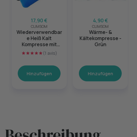
17,90 €
4,90 €
CLIMSOM
CLIMSOM
Wiederverwendbar
Wärme- &
e Heiß Kalt
Kältekompresse -
Kompresse mit
Grün
Klettverschluss
(1 avis)
Hinzufügen
Hinzufügen
Beschreibung