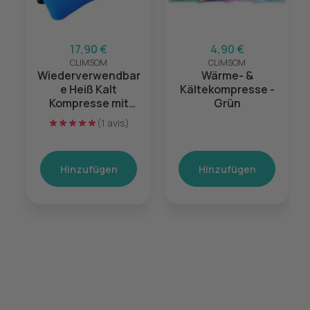
17,90 €
4,90 €
CLIMSOM
CLIMSOM
Wiederverwendbar
Wärme- &
e Heiß Kalt
Kältekompresse -
Kompresse mit
Grün
Klettverschluss
(1 avis)
Hinzufügen
Hinzufügen