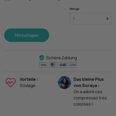
Menge
Hinzufügen
Sichere Zahlung
Vorteile :
Das kleine Plus
Soulage.
von Soraya :
On a adoré ces
compresses très
colorées !