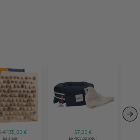
−2
Skip
0 €
135,00 €
57,00 €
ll Balance
Le Petit Dormeur