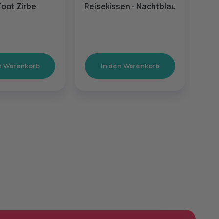
Foot Zirbe
Reisekissen - Nachtblau
n Warenkorb
In den Warenkorb