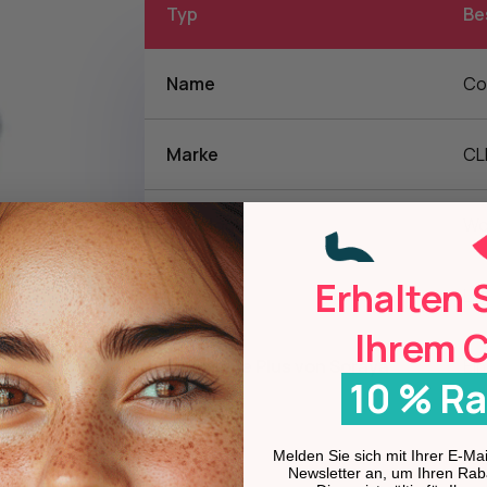
Typ
Be
Name
Co
Marke
CL
Typologie
Wo
Erhalten 
Vorteile
Lin
Ihrem 
Das kleine Plus von Soraya
Ein
10 % Ra
Melden Sie sich mit Ihrer E-M
Newsletter an, um Ihren Rab