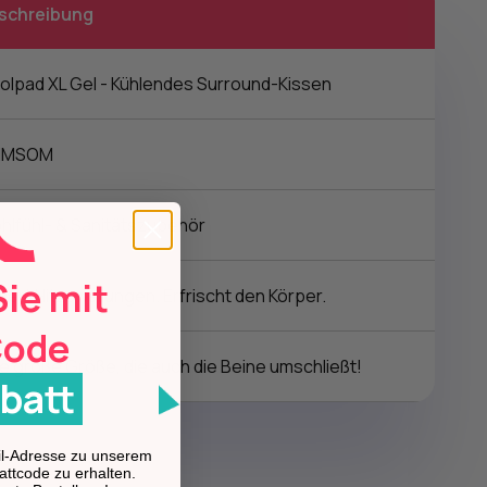
schreibung
olpad XL Gel - Kühlendes Surround-Kissen
IMSOM
hlfühl- & Sanitätszubehör
Sie mit
dert Hitzewallungen. Erfrischt den Körper.
Code
e große Größe, die auch die Beine umschließt!
batt
ail-Adresse zu unserem
attcode zu erhalten.