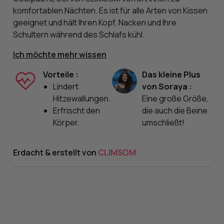
komfortablen Nächten. Es ist für alle Arten von Kissen
geeignet und hält Ihren Kopf, Nacken und Ihre
Schultern während des Schlafs kühl.
Ich möchte mehr wissen
Vorteile :
Das kleine Plus
Lindert
von Soraya :
Hitzewallungen.
Eine große Größe,
Erfrischt den
die auch die Beine
Körper.
umschließt!
Erdacht & erstellt von
CLIMSOM