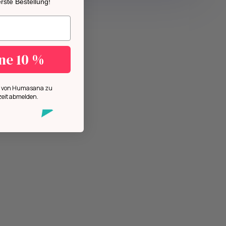
 erste Bestellung!
n.
ine 10 %
ls von Humasana zu
zeit abmelden.