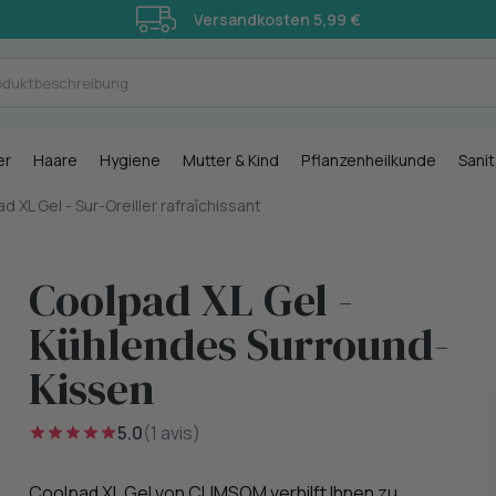
Versandkosten 5,99 €
er
Haare
Hygiene
Mutter & Kind
Pflanzenheilkunde
Sani
d XL Gel - Sur-Oreiller rafraîchissant
Coolpad XL Gel -
Kühlendes Surround-
Kissen
5.0
(1 avis)
Coolpad XL Gel von CLIMSOM verhilft Ihnen zu