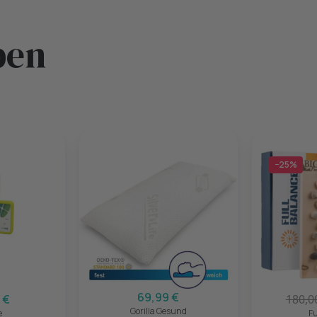
ben
−25%
69,99 €
 €
180,0
Gorilla Gesund
e
Fu