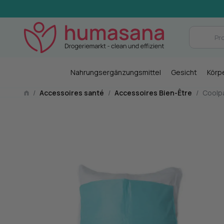
Nahrungsergänzungsmittel
Gesicht
Körp
/
Accessoires santé
/
Accessoires Bien-Être
/
Coolpa