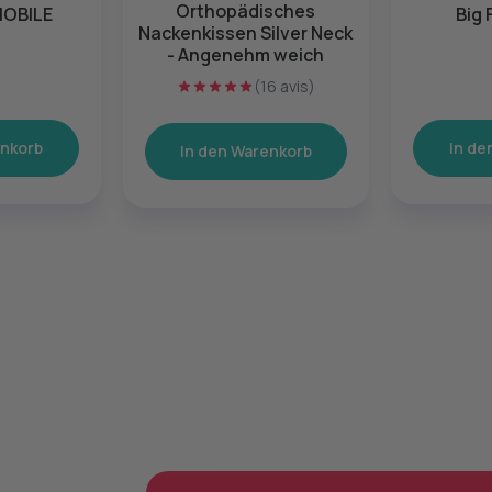
Orthopädisches
MOBILE
Big 
Nackenkissen Silver Neck
- Angenehm weich
(16 avis)
enkorb
In de
In den Warenkorb