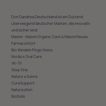
Don Dandrea Deutschland ist ein Dutzend
überwiegend deutscher Marken, die innovativ
und sicher sind:
Masmi - Masmi Organic Care & Masmi Reuse.
Farmaconfort
Bio Windeln Pingo Swiss
Nordics Oral Care
VK-70
Step One
Nature a Suivre
CureSupport
Natursutten
BioSolis