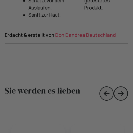
Schützt vor dem
getestetes
Auslaufen.
Produkt.
Sanft zur Haut.
Erdacht & erstellt von
Don Dandrea Deutschland
Sie werden es lieben
Skip to prev
Skip 