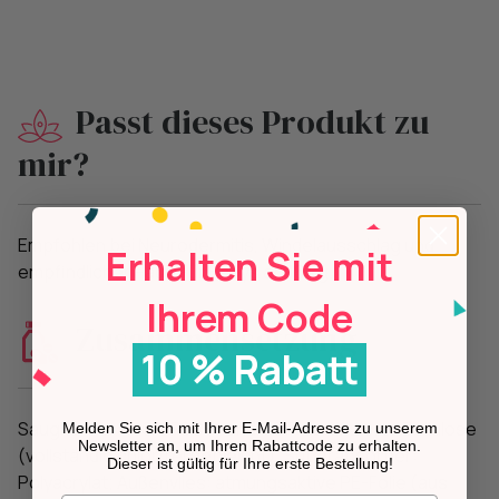
Passt dieses Produkt zu
mir?
Empfohlen bei Neurodermitis, Windelausschlag und
Erhalten Sie mit
empfindlicher Haut. Für Babys ab 16 kg.
Ihrem Code
Zusammensetzung
10 % Rabatt
Saugkörper: 100% FSC®- und TCF-zertifizierte Zellulose
Melden Sie sich mit Ihrer E-Mail-Adresse zu unserem
Newsletter an, um Ihren Rabattcode zu erhalten.
(vollständig chlorfrei gebleicht); Superabsorber:
Dieser ist gültig für Ihre erste Bestellung!
Polyacrylat; Außenvlies: atmungsaktive PE-Folie (aus