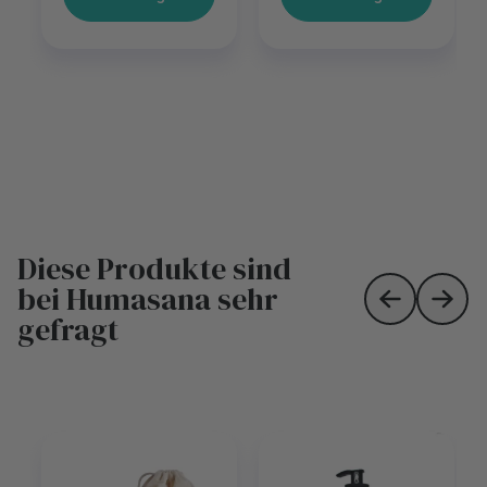
Diese Produkte sind
bei Humasana sehr
Skip to prev
Skip 
gefragt