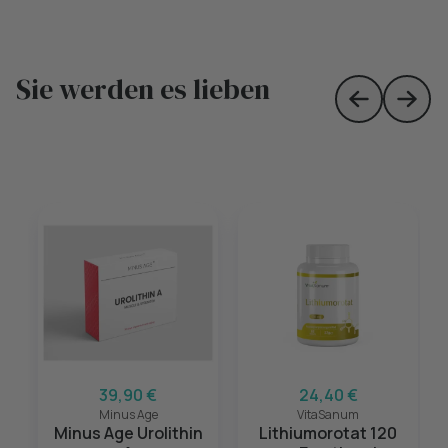
Sie werden es lieben
Skip to prev
Skip 
39,90 €
24,40 €
Minus Age
VitaSanum
Minus Age Urolithin
Lithiumorotat 120