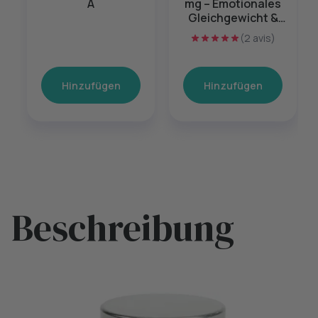
A
mg – Emotionales
Gleichgewicht &
mentale Balance –
(2 avis)
60 Kapseln
Hinzufügen
Hinzufügen
Beschreibung