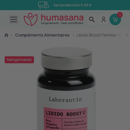
Versandkosten 5,99 €
0
Open main menu
›
Compléments Alimentaires
›
Libido Boost Femme - Désir
Mengenrabatt