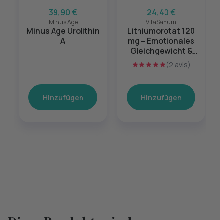
39,90 €
24,40 €
Minus Age
VitaSanum
Minus Age Urolithin
Lithiumorotat 120
A
mg – Emotionales
Gleichgewicht &
mentale Balance –
(2 avis)
60 Kapseln
Hinzufügen
Hinzufügen