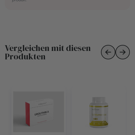
Vergleichen mit diesen
Produkten
Skip to prev
Skip 