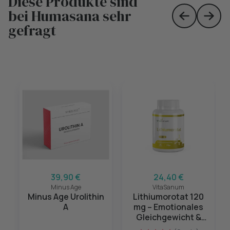
Diese Produkte sind
bei Humasana sehr
Skip to prev
Skip 
gefragt
39,90 €
24,40 €
Minus Age
VitaSanum
Minus Age Urolithin
Lithiumorotat 120
A
mg – Emotionales
Gleichgewicht &
mentale Balance –