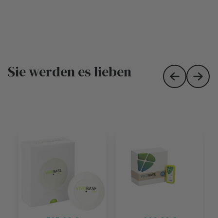
Sie werden es lieben
Skip to prev
Skip 