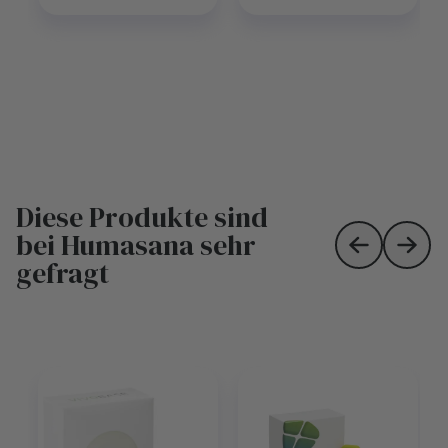
Diese Produkte sind
bei Humasana sehr
Skip to prev
Skip 
gefragt