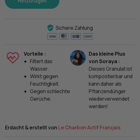
Hinzufügen
Sichere Zahlung
Vorteile :
Das kleine Plus
Filtert das
von Soraya :
Wasser.
Dieses Granulat ist
Wirkt gegen
kompostierbar und
Feuchtigkeit.
kann daher als
Gegen schlechte
Pflanzendünger
Gerüche.
wiederverwendet
werden!
Erdacht & erstellt von
Le Charbon Actif Français