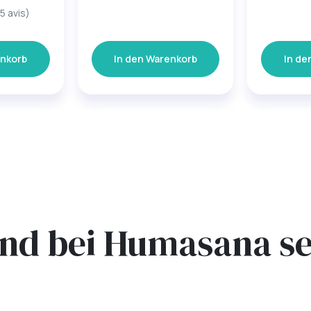
5 avis)
enkorb
In den Warenkorb
In de
ind bei Humasana se