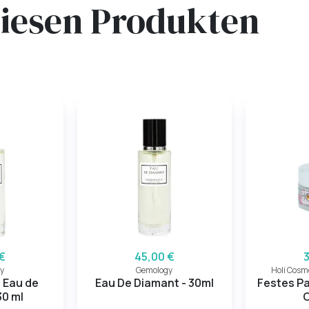
diesen Produkten
€
45,00 €
y
Gemology
Holi Cosm
- Eau de
Eau De Diamant - 30ml
Festes P
30 ml