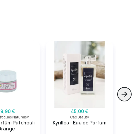
Skip
39,90 €
45,00 €
étiques Naturels®
Cap Beauty
Ho
arfüm Patchouli
Kyrillos - Eau de Parfum
En
Orange