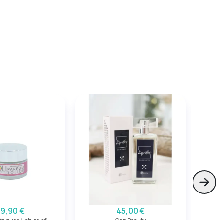
Skip
39,90 €
45,00 €