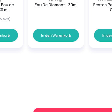
y
Gemology
Holi Cosm
- Eau de
Eau De Diamant - 30ml
Festes P
30 ml
5 avis)
enkorb
In den Warenkorb
In de