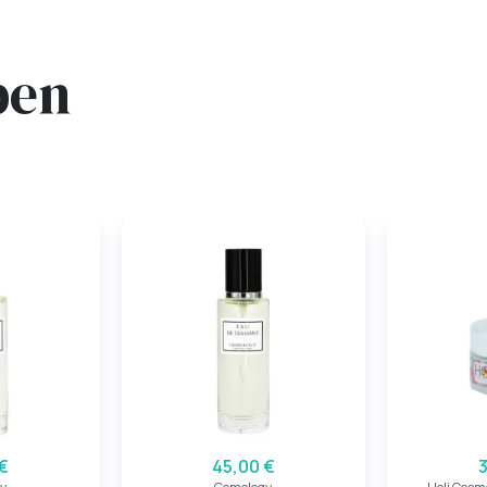
ben
€
45,00 €