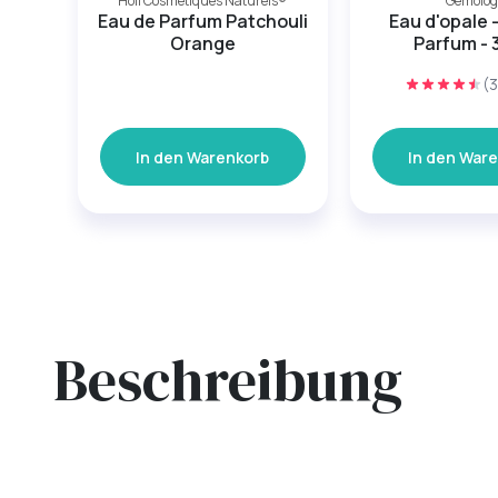
Holi Cosmétiques Naturels®
Gemolog
Eau de Parfum Patchouli
Eau d'opale 
Orange
Parfum - 
(3
In den Warenkorb
In den War
Beschreibung