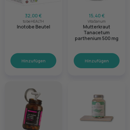
32,00 €
15,40 €
to be HEALTH
VitaSanum
Inotobe Beutel
Mutterkraut
Tanacetum
parthenium 500 mg
Hinzufügen
Hinzufügen