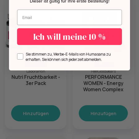
Dieser ist gültig für Ihre erste Bestellung!
Geben Sie Ihre E-Mail-Adresse ein.
Ich will meine 10 %
Opt in
Sie stimmen zu, Werbe-E-Mails von Humasana zu
erhalten. Sie können sich jederzeit abmelden.
104,97 €
24,90 €
Laborantin
FeelGoodBears
Nutri Fruchtbarkeit -
PERFORMANCE
3er Pack
WOMEN - Energy
Women Complex
Hinzufügen
Hinzufügen