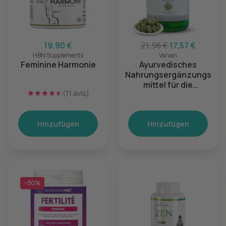
19,90 €
21,96 €
17,57 €
HBN Supplements
Vanan
Feminine Harmonie
Ayurvedisches
Nahrungsergänzungs
mittel für die
(11 avis)
Gesundheit von
Frauen
Hinzufügen
Hinzufügen
−30%