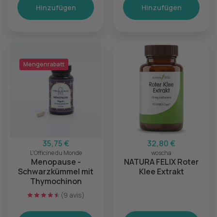
Hinzufügen
Hinzufügen
Mengenrabatt
35,75 €
32,80 €
L'Officine du Monde
woscha
Menopause -
NATURA FELIX Roter
Schwarzkümmel mit
Klee Extrakt
Thymochinon
(9 avis)