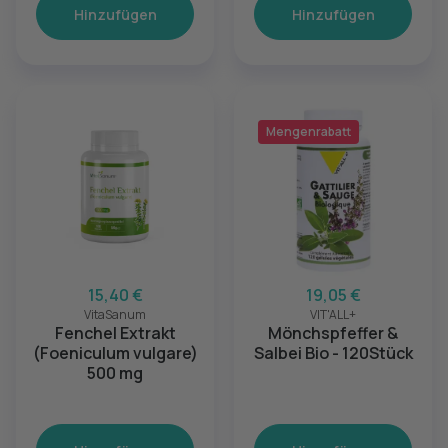
Hinzufügen
Hinzufügen
Mengenrabatt
15,40 €
19,05 €
VitaSanum
VIT'ALL+
Fenchel Extrakt
Mönchspfeffer &
(Foeniculum vulgare)
Salbei Bio - 120Stück
500 mg