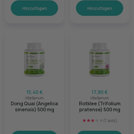
Hinzufügen
Hinzufügen
15,40 €
17,90 €
VitaSanum
VitaSanum
Dong Quai (Angelica
Rotklee (Trifolium
sinensis) 500 mg
pratense) 500 mg
(1 avis)