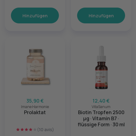
Testosteron
Hinzufügen
Hinzufügen
35,90 €
12,40 €
Imane Harmonie
VitaSanum
Prolaktat
Biotin Tropfen 2500
µg · Vitamin B7 ·
flüssige Form · 30 ml
(10 avis)