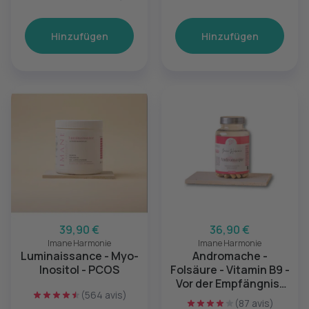
Hinzufügen
Hinzufügen
39,90 €
36,90 €
Imane Harmonie
Imane Harmonie
Luminaissance - Myo-
Andromache -
Inositol - PCOS
Folsäure - Vitamin B9 -
Vor der Empfängnis-
(564 avis)
Körperbehaarung &
(87 avis)