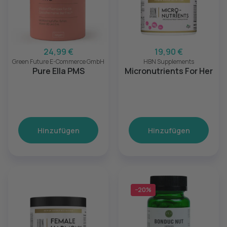
24,99 €
19,90 €
Green Future E-Commerce GmbH
HBN Supplements
Pure Ella PMS
Micronutrients For Her
Hinzufügen
Hinzufügen
−20%