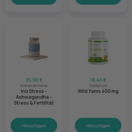
35,90 €
18,40 €
Imane Harmonie
VitaSanum
Ino Stress -
Wild Yams 400 mg
Ashwagandha -
Stress & Fertilität
Hinzufügen
Hinzufügen