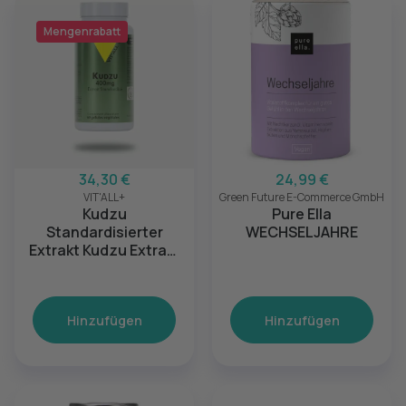
Mengenrabatt
34,30 €
24,99 €
VIT'ALL+
Green Future E-Commerce GmbH
Kudzu
Pure Ella
Standardisierter
WECHSELJAHRE
Extrakt Kudzu Extrakt
standardisiert – 60
Kapseln
Hinzufügen
Hinzufügen