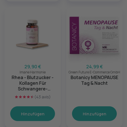
29,90 €
24,99 €
Imane Harmonie
Green Future E-Commerce GmbH
Rhea - Blutzucker -
Botanicy MENOPAUSE
Kollagen Für
Tag & Nacht
Schwangere-
Probiotikum
(43 avis)
Fruchtbarkeit &
Vaginale Gesundheit
Hinzufügen
Hinzufügen