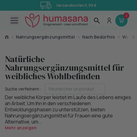
Versandkosten 5,99 €
0
Open main menu
›
Nahrungsergänzungsmittel
›
Nach Bedürfnis
›
Weibli
Natürliche
Nahrungsergänzungsmittel für
weibliches Wohlbefinden
Suche verfeinern :
Der weibliche Körper leistet im Laufe des Lebens einiges
an Arbeit. Um ihn in den verschiedenen
Entwicklungsphasen zu unterstützen, bieten
Nahrungsergänzungsmittel für Frauen eine gute
Alternative, um...
Mehr anzeigen