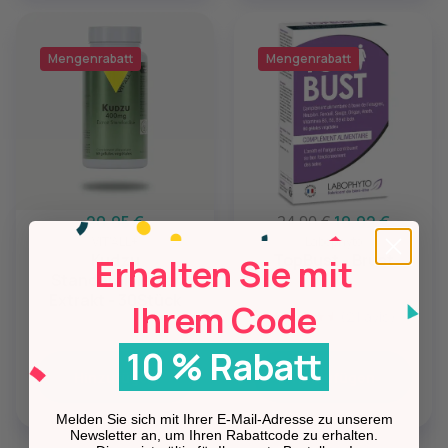
Mengenrabatt
Mengenrabatt
20,95 €
24,90 €
19,92 €
VIT'ALL+
Labophyto
Kudzu
TopBust - Brust
Erhalten Sie mit
Standardisierter
Extrakt - 30Stück
Ihrem Code
(21 avis)
10 % Rabatt
Hinzufügen
Hinzufügen
Melden Sie sich mit Ihrer E-Mail-Adresse zu unserem
Newsletter an, um Ihren Rabattcode zu erhalten.