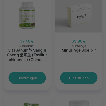
17,40 €
39,90 €
VitaSanum
Minus Age
VitaSanum®- Sang Ji
Minus Age Bioelixir
Sheng 桑寄生 (Taxillus
chinensis) (Chinese
Mistletoe)
Hinzufügen
Hinzufügen