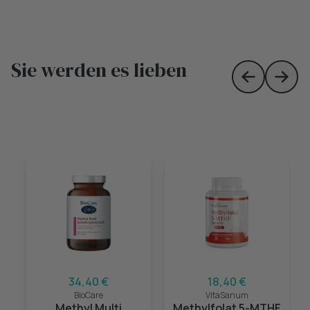
Sie werden es lieben
Skip to prev
Skip 
34,40 €
18,40 €
BioCare
VitaSanum
Methyl Multi
Methylfolat 5-MTHF