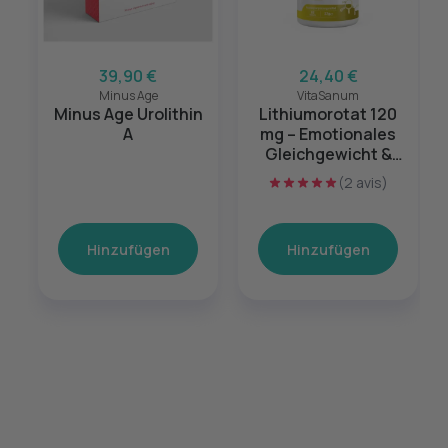
39,90 €
24,40 €
Minus Age
VitaSanum
Minus Age Urolithin
Lithiumorotat 120
A
mg – Emotionales
Gleichgewicht &
mentale Balance –
(2 avis)
60 Kapseln
Hinzufügen
Hinzufügen