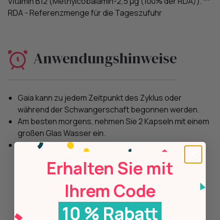
Vitamin B12 (Methylcobalamin-2,5 μg (100% der RDA)). **
RDA - Referenzmenge für die Tageszufuhr
Anwendungshinweise
Gaia kann zu jedem Zeitpunkt des Zyklus oder
während der Schwangerschaft begonnen werden.
Am besten morgens, nehmen Sie 2 Kapseln mit einem
großen Glas Wasser ein.
Gaia kann während der gesamten Schwangerschaft
kontinuierlich eingenommen werden.
Erhalten Sie mit
Ihrem Code
10 % Rabatt