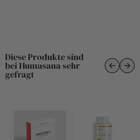
Diese Produkte sind
bei Humasana sehr
Skip to prev
Skip 
gefragt