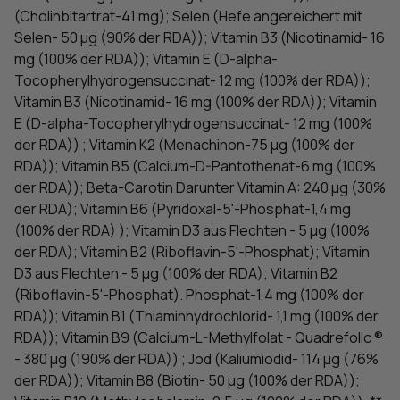
(Cholinbitartrat-41 mg); Selen (Hefe angereichert mit
Selen- 50 μg (90% der RDA)); Vitamin B3 (Nicotinamid- 16
mg (100% der RDA)); Vitamin E (D-alpha-
Tocopherylhydrogensuccinat- 12 mg (100% der RDA));
Vitamin B3 (Nicotinamid- 16 mg (100% der RDA)); Vitamin
E (D-alpha-Tocopherylhydrogensuccinat- 12 mg (100%
der RDA)) ; Vitamin K2 (Menachinon-75 μg (100% der
RDA)); Vitamin B5 (Calcium-D-Pantothenat-6 mg (100%
der RDA)); Beta-Carotin Darunter Vitamin A: 240 μg (30%
der RDA); Vitamin B6 (Pyridoxal-5'-Phosphat-1,4 mg
(100% der RDA) ); Vitamin D3 aus Flechten - 5 μg (100%
der RDA); Vitamin B2 (Riboflavin-5'-Phosphat); Vitamin
D3 aus Flechten - 5 μg (100% der RDA); Vitamin B2
(Riboflavin-5'-Phosphat). Phosphat-1,4 mg (100% der
RDA)); Vitamin B1 (Thiaminhydrochlorid- 1,1 mg (100% der
RDA)); Vitamin B9 (Calcium-L-Methylfolat - Quadrefolic ®
- 380 μg (190% der RDA)) ; Jod (Kaliumiodid- 114 μg (76%
der RDA)); Vitamin B8 (Biotin- 50 μg (100% der RDA));