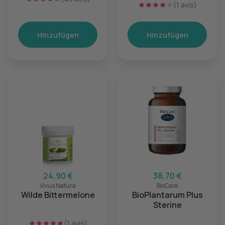
(1 avis)
Hinzufügen
Hinzufügen
24,90 €
38,70 €
Vivus Natura
BioCare
Wilde Bittermelone
BioPlantarum Plus
Sterine
(1 avis)