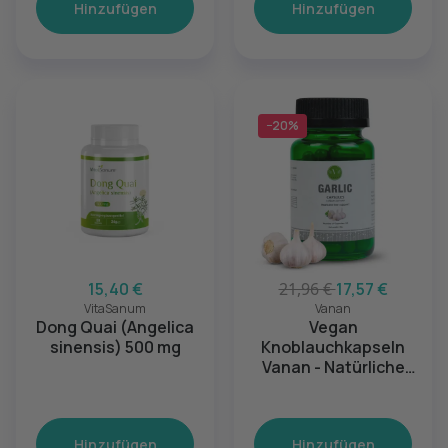
Hinzufügen
Hinzufügen
−20%
15,40 €
21,96 €
17,57 €
VitaSanum
Vanan
Dong Quai (Angelica
Vegan
sinensis) 500 mg
Knoblauchkapseln
Vanan - Natürliche
Unterstützung für
Herz und Leber
Hinzufügen
Hinzufügen