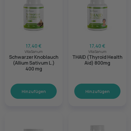
17,40 €
17,40 €
VitaSanum
VitaSanum
Schwarzer Knoblauch
THAID (Thyroid Health
(Allium Sativum L.)
Aid) 800mg
400 mg
Hinzufügen
Hinzufügen