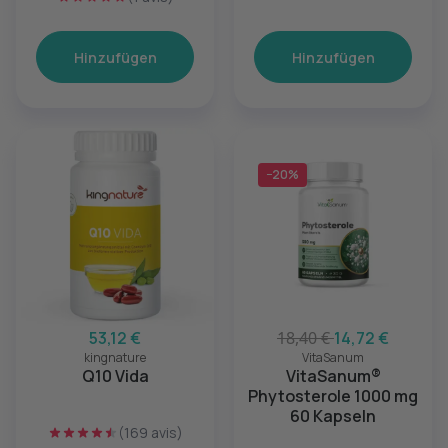
Hinzufügen
Hinzufügen
−20%
53,12 €
18,40 €
14,72 €
kingnature
VitaSanum
Q10 Vida
VitaSanum®
Phytosterole 1000 mg
60 Kapseln
(169 avis)