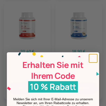
20,40 €
18,90 €
VitaSanum
VitaSanum
ALA (Alpha-
AAKG (ARGININ-
Erhalten Sie mit
Liponsäure) 590 mg
ALPHA-
KETOGLUTARAT)
Ihrem Code
2000 mg
10 % Rabatt
Hinzufügen
Hinzufügen
Melden Sie sich mit Ihrer E-Mail-Adresse zu unserem
Newsletter an, um Ihren Rabattcode zu erhalten.