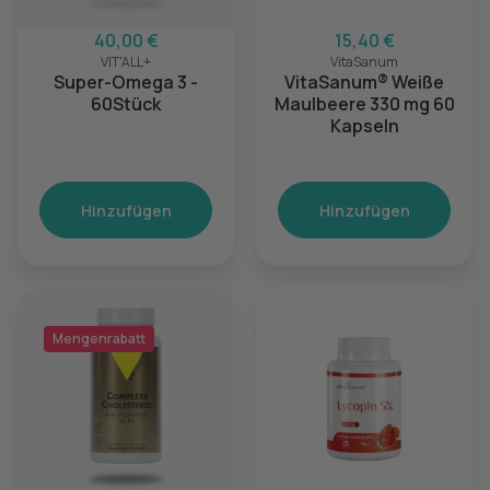
40,00 €
15,40 €
VIT'ALL+
VitaSanum
Super-Omega 3 -
VitaSanum® Weiße
60Stück
Maulbeere 330 mg 60
Kapseln
Hinzufügen
Hinzufügen
Mengenrabatt