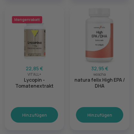
Mengenrabatt
22,85 €
32,95 €
VIT'ALL+
woscha
Lycopin -
natura felix High EPA /
Tomatenextrakt
DHA
Hinzufügen
Hinzufügen