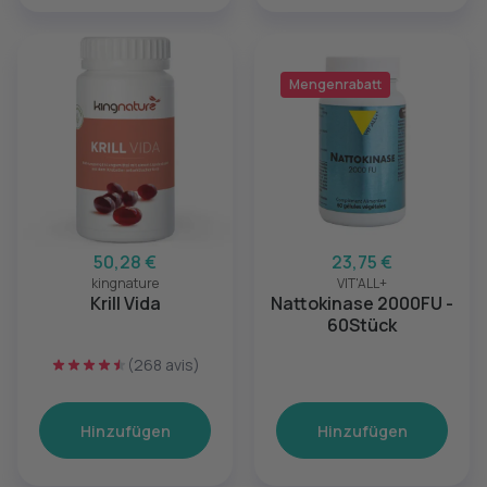
Mengenrabatt
50,28 €
23,75 €
kingnature
VIT'ALL+
Krill Vida
Nattokinase 2000FU -
60Stück
(268 avis)
Hinzufügen
Hinzufügen