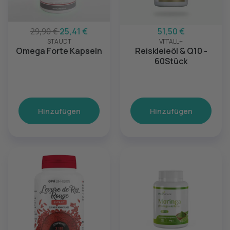
29,90 €
25,41 €
51,50 €
STAUDT
VIT'ALL+
Omega Forte Kapseln
Reiskleieöl & Q10 -
60Stück
Hinzufügen
Hinzufügen