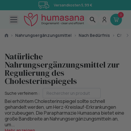
Versandkosten 5,99 €
0
Open main menu
›
Nahrungsergänzungsmittel
›
Nach Bedürfnis
›
Choles
Natürliche
Nahrungsergänzungsmittel zur
Regulierung des
Cholesterinspiegels
Suche verfeinern :
Bei erhöhtem Cholesterinspiegel sollte schnell
gehandelt werden, um Herz-Kreislauf-Erkrankungen
vorzubeugen. Die Parapharmazie Humasana bietet eine
große Bandbreite an Nahrungsergänzungsmitteln an,
um...
Mehr anzeigen