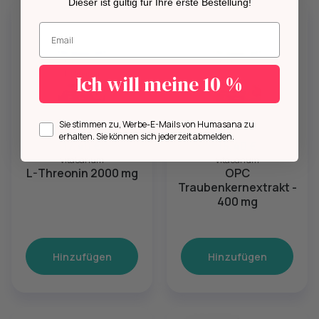
Dieser ist gültig für Ihre erste Bestellung!
Geben Sie Ihre E-Mail-Adresse ein.
Ich will meine 10 %
Opt in
Sie stimmen zu, Werbe-E-Mails von Humasana zu
erhalten. Sie können sich jederzeit abmelden.
17,40 €
15,40 €
VitaSanum
VitaSanum
L-Threonin 2000 mg
OPC
Traubenkernextrakt -
400 mg
Hinzufügen
Hinzufügen