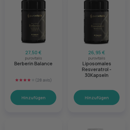
27,50 €
26,95 €
purovitalis
purovitalis
Berberin Balance
Liposomales
Resveratrol -
30Kapseln
(28 avis)
Hinzufügen
Hinzufügen