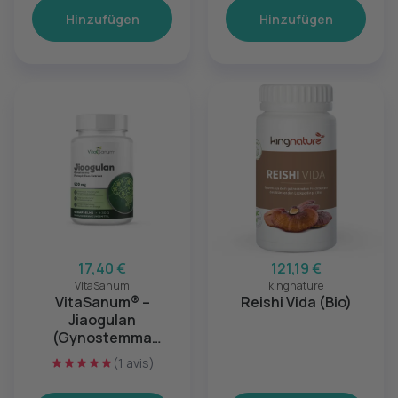
Hinzufügen
Hinzufügen
17,40 €
121,19 €
VitaSanum
kingnature
VitaSanum® –
Reishi Vida (Bio)
Jiaogulan
(Gynostemma
pentaphyllum) 500 mg
(1 avis)
60 Kapseln