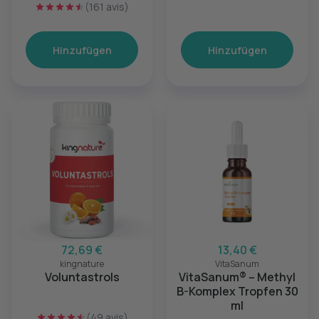
(161 avis)
Hinzufügen
Hinzufügen
72,69 €
13,40 €
kingnature
VitaSanum
Voluntastrols
VitaSanum® – Methyl
B-Komplex Tropfen 30
ml
(49 avis)