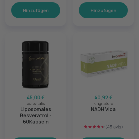
Hinzufügen
Hinzufügen
45,00 €
40,92 €
purovitalis
kingnature
Liposomales
NADH Vida
Resveratrol -
60Kapseln
(45 avis)