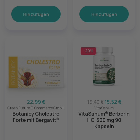
Hinzufügen
Hinzufügen
−20%
22,99 €
19,40 €
15,52 €
Green Future E-Commerce GmbH
VitaSanum
Botanicy Cholestro
VitaSanum® Berberin
Forte mit Bergavit®
HCl 500 mg 90
Kapseln