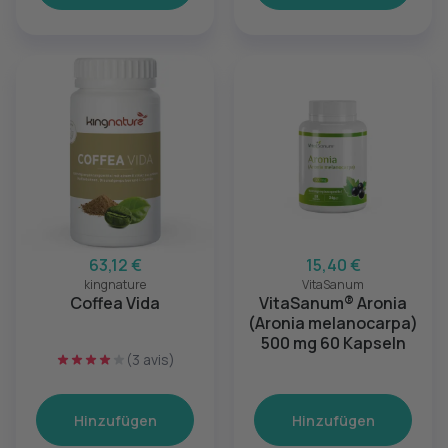
63,12 €
15,40 €
kingnature
VitaSanum
Coffea Vida
VitaSanum® Aronia
(Aronia melanocarpa)
500 mg 60 Kapseln
(3 avis)
Hinzufügen
Hinzufügen