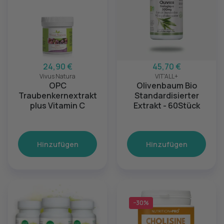
24,90 €
45,70 €
Vivus Natura
VIT'ALL+
OPC
Olivenbaum Bio
Traubenkernextrakt
Standardisierter
plus Vitamin C
Extrakt - 60Stück
Hinzufügen
Hinzufügen
−30%