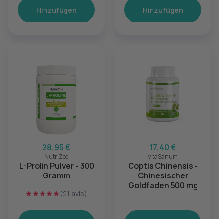
Hinzufügen
Hinzufügen
28,95 €
17,40 €
NutriZoé
VitaSanum
L-Prolin Pulver - 300
Coptis Chinensis -
Gramm
Chinesischer
Goldfaden 500 mg
(21 avis)