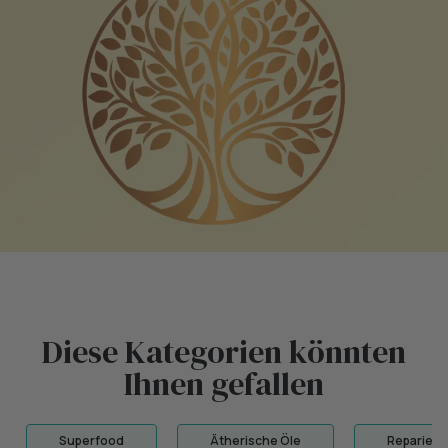
Diese Kategorien könnten
Ihnen gefallen
Superfood
Ätherische Öle
Repariere