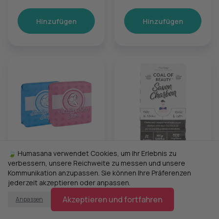
Hinzufügen
Hinzufügen
🍃 Humasana verwendet Cookies, um Ihr Erlebnis zu
6,00 €
9,99 €
verbessern, unsere Reichweite zu messen und unsere
Don Dandrea Deutschland
Monsieur Barbier
Kommunikation anzupassen. Sie können Ihre Präferenzen
Bio-Seife
Kohleseife - Coal Of
jederzeit akzeptieren oder anpassen.
Empfindliche Haut
Beauty
Gesicht & Körper
Akzeptieren und fortfahren
Anpassen