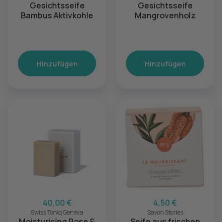
Gesichtsseife
Gesichtsseife
Bambus Aktivkohle
Mangrovenholz
Hinzufügen
Hinzufügen
40,00 €
4,50 €
Swiss Toniq Geneva
Savon Stories
Moisturising Rose &
Seife aus frischen