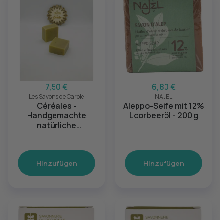
7,50 €
6,80 €
Les Savons de Carole
NAJEL
Céréales -
Aleppo-Seife mit 12%
Handgemachte
Loorbeeröl - 200 g
natürliche
Peelingseife für
Gesicht & Körper
Hinzufügen
Hinzufügen