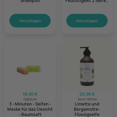
Shampoo
Feuchtigkeit 2 Seifen
Le Cajoleur
Hinzufügen
Hinzufügen
18,00 €
20,00 €
Oppidum
Savon Stories
3 - Minuten - Seifen -
Limette und
Maske für das Gesicht
Bergamotte-
- Baumsaft
Flüssigseife