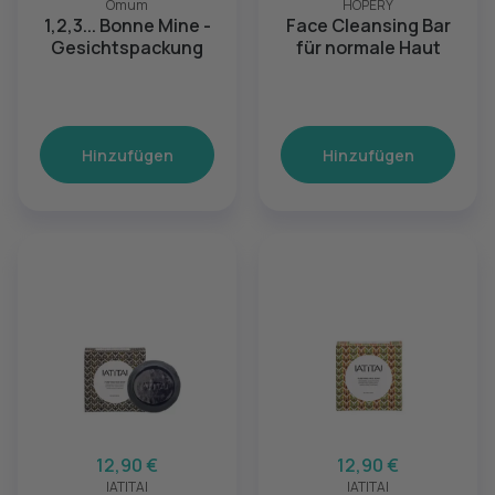
Omum
HOPERY
1,2,3... Bonne Mine -
Face Cleansing Bar
Gesichtspackung
für normale Haut
Hinzufügen
Hinzufügen
12,90 €
12,90 €
IATITAI
IATITAI