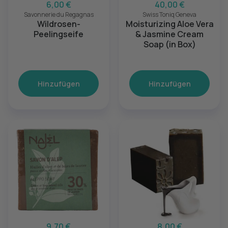
6,00 €
40,00 €
Savonnerie du Regagnas
Swiss Toniq Geneva
Wildrosen-
Moisturizing Aloe Vera
Peelingseife
& Jasmine Cream
Soap (in Box)
Hinzufügen
Hinzufügen
9,70 €
8,00 €