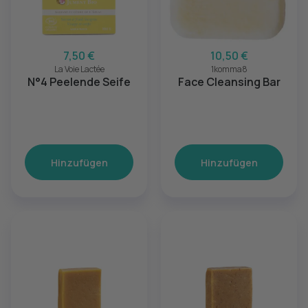
7,50 €
10,50 €
La Voie Lactée
1komma8
N°4 Peelende Seife
Face Cleansing Bar
Hinzufügen
Hinzufügen