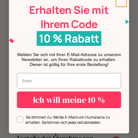
Erhalten Sie mit
Ihrem Code
10 % Rabatt
Dieses Produkt in wenigen
Fragen...
Melden Sie sich mit Ihrer E-Mail-Adresse zu unserem
Newsletter an, um Ihren Rabattcode zu erhalten.
Dieser ist gültig für Ihre erste Bestellung!
Geben Sie Ihre E-Mail-Adresse ein.
Woraus besteht ein
Nahrungsergänzungsmittel mit
Kollagen?
Ich will meine 10 %
Was ist Kollagen und warum ist
es wichtig für den Körper?
Opt in
Sie stimmen zu, Werbe-E-Mails von Humasana zu
erhalten. Sie können sich jederzeit abmelden.
Was sind die potenziellen