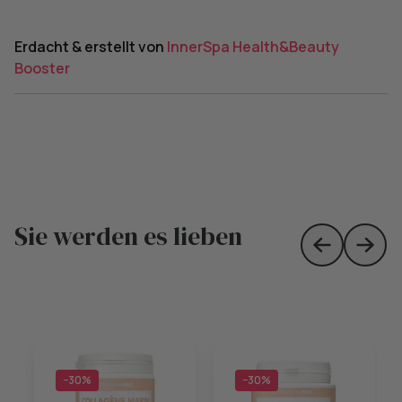
Erdacht & erstellt von
InnerSpa Health&Beauty
Booster
Sie werden es lieben
Skip to prev
Skip 
−30%
−30%