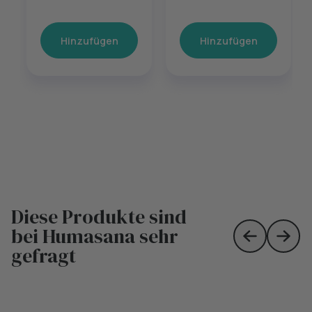
Hinzufügen
Hinzufügen
Diese Produkte sind
bei Humasana sehr
Skip to prev
Skip 
gefragt