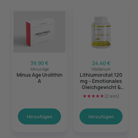
39,90 €
24,40 €
Minus Age
VitaSanum
Minus Age Urolithin
Lithiumorotat 120
A
mg – Emotionales
Gleichgewicht &
mentale Balance –
(2 avis)
60 Kapseln
Hinzufügen
Hinzufügen