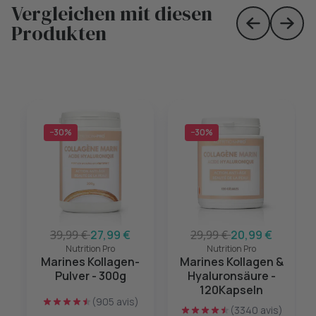
Vergleichen mit diesen
Produkten
Skip to prev
Skip 
−30%
−30%
39,99 €
27,99 €
29,99 €
20,99 €
Nutrition Pro
Nutrition Pro
Marines Kollagen-
Marines Kollagen &
Pulver - 300g
Hyaluronsäure -
120Kapseln
(905 avis)
(3340 avis)