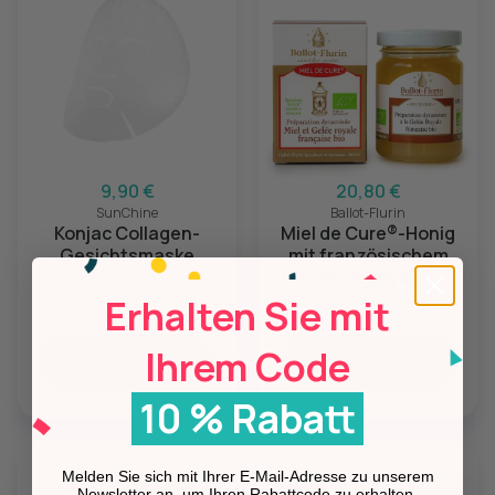
9,90 €
20,80 €
SunChine
Ballot-Flurin
Konjac Collagen-
Miel de Cure®-Honig
Gesichtsmaske
mit französischem
Gelée Royale
Erhalten Sie mit
Ihrem Code
Hinzufügen
Hinzufügen
10 % Rabatt
Melden Sie sich mit Ihrer E-Mail-Adresse zu unserem
Newsletter an, um Ihren Rabattcode zu erhalten.