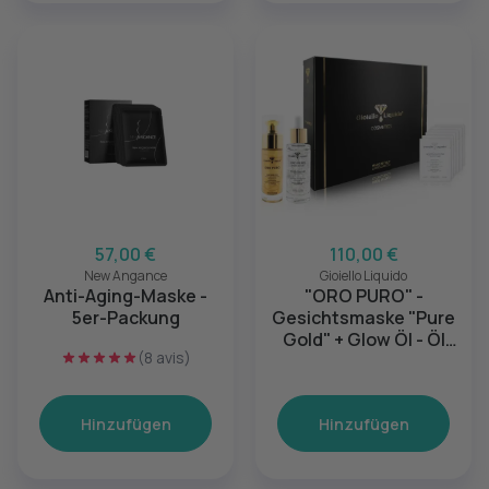
57,00 €
110,00 €
New Angance
Gioiello Liquido
Anti-Aging-Maske -
"ORO PURO" -
5er-Packung
Gesichtsmaske "Pure
Gold" + Glow Öl - Öl
(8 avis)
Mit Silber - Anti Aging
Pflegeset
Hinzufügen
Hinzufügen