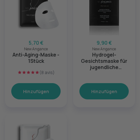
5,70 €
9,90 €
New Angance
New Angance
Anti-Aging-Maske -
Hydrogel-
1Stück
Gesichtsmaske für
jugendliche
(8 avis)
Ausstrahlung
Hinzufügen
Hinzufügen