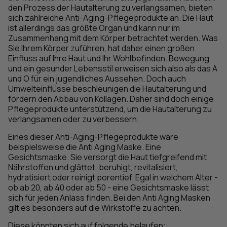
den Prozess der Hautalterung zu verlangsamen, bieten
sich zahlreiche Anti-Aging-Pflegeprodukte an. Die Haut
ist allerdings das größte Organ und kann nur im
Zusammenhang mit dem Körper betrachtet werden. Was
Sie Ihrem Körper zuführen, hat daher einen großen
Einfluss auf Ihre Haut und Ihr Wohlbefinden. Bewegung
und ein gesunder Lebensstil erweisen sich also als das A
und O für ein jugendliches Aussehen. Doch auch
Umwelteinflüsse beschleunigen die Hautalterung und
fördern den Abbau von Kollagen. Daher sind doch einige
Pflegeprodukte unterstützend, um die Hautalterung zu
verlangsamen oder zu verbessern.
Eines dieser Anti-Aging-Pflegeprodukte wäre
beispielsweise die Anti Aging Maske. Eine
Gesichtsmaske. Sie versorgt die Haut tiefgreifend mit
Nährstoffen und glättet, beruhigt, revitalisiert,
hydratisiert oder reinigt porentief. Egal in welchem Alter -
ob ab 20, ab 40 oder ab 50 - eine Gesichtsmaske lässt
sich für jeden Anlass finden. Bei den Anti Aging Masken
gilt es besonders auf die Wirkstoffe zu achten.
Diese könnten sich auf folgende belaufen: