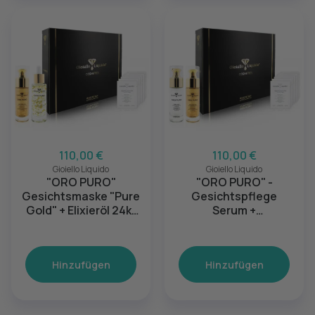
110,00 €
110,00 €
Gioiello Liquido
Gioiello Liquido
"ORO PURO"
"ORO PURO" -
Gesichtsmaske "Pure
Gesichtspflege
Gold" + Elixieröl 24kt
Serum +
Gold - Pflegeset Anti
Gesichtsmaske "Pure
Aging
Gold" - Pflegeset
Anti-Aging
Hinzufügen
Hinzufügen