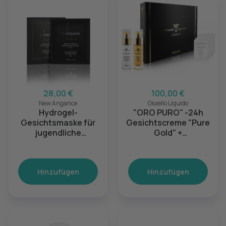
28,00 €
100,00 €
New Angance
Gioiello Liquido
Hydrogel-
"ORO PURO" -24h
Gesichtsmaske für
Gesichtscreme "Pure
jugendliche
Gold" +
Ausstrahlung - 3er-
Gesichtsmaske "Pure
Packung
Gold" - Anti Aging
Pflegeset
Hinzufügen
Hinzufügen