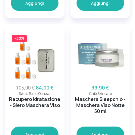
Aggiungi
Aggiungi
−20%
105,00 €
84,00 €
39,90 €
Swiss Toniq Geneva
Chiò Skincare
Recupero Idratazione
Maschera Sleepchiò -
- Siero Maschera Viso
Maschera Viso Notte
50 ml
Aggiungi
Aggiungi