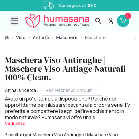
Consegna da 3,99 €
0
Open main menu
›
Viso
›
Antietà
›
Maschere
›
Maschere
Maschera Viso Antirughe |
Maschere Viso Antiage Naturali
100% Clean.
Affina la ricerca :
Avete un po' di tempo a disposizione? Perché non
approfittarne per rilassarsi davanti alla propria serie TV
preferita e combattere i segni dell'invecchiamento in
modo naturale? Humasana vi offre una s...
Vedi altro
7 risultati per Maschera Viso Antirughe | Maschere Viso