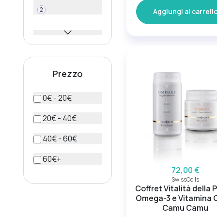
2
Aggiungi al carrell
Prezzo
0€ - 20€
20€ - 40€
40€ - 60€
60€+
72,00 €
SwissCells
Coffret Vitalità della P
Omega-3 e Vitamina 
Camu Camu