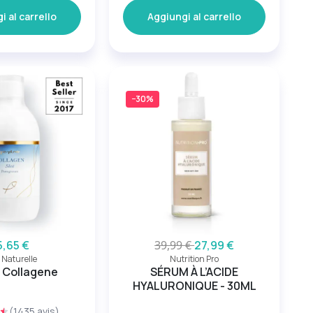
i al carrello
Aggiungi al carrello
−30%
5,65 €
39,99 €
27,99 €
 Naturelle
Nutrition Pro
i Collagene
SÉRUM À L’ACIDE
HYALURONIQUE - 30ML
(1435 avis)