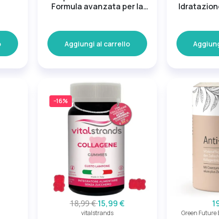
Formula avanzata per la
Idratazion
bellezza
o
Aggiungi al carrello
Aggiung
−16%
18,99 €
15,99 €
1
vitalstrands
Green Futur