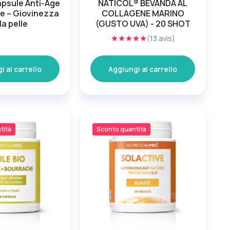
apsule Anti-Âge
NATICOL® BEVANDA AL
ne – Giovinezza
COLLAGENE MARINO
la pelle
(GUSTO UVA) - 20 SHOT
(13 avis)
i al carrello
Aggiungi al carrello
tità
Sconto quantità