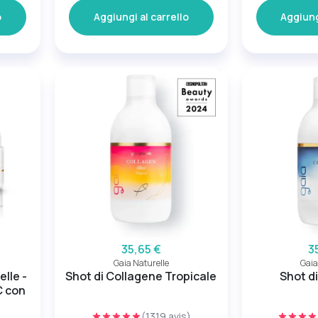
o
Aggiungi al carrello
Aggiung
35,65 €
3
Gaia Naturelle
Gaia
elle -
Shot di Collagene Tropicale
Shot d
C con
(1319 avis)