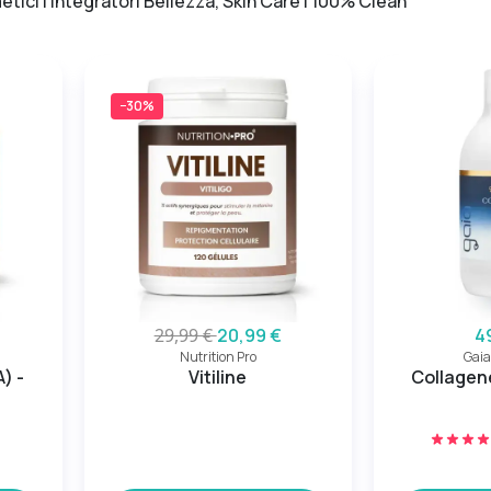
etici | Integratori Bellezza, Skin Care | 100% Clean
−30%
29,99 €
20,99 €
4
Nutrition Pro
Gaia
) -
Vitiline
Collagen