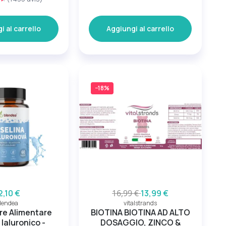
i al carrello
Aggiungi al carrello
−18%
2,10 €
16,99 €
13,99 €
lendea
vitalstrands
re Alimentare
BIOTINA BIOTINA AD ALTO
o Ialuronico -
DOSAGGIO, ZINCO &