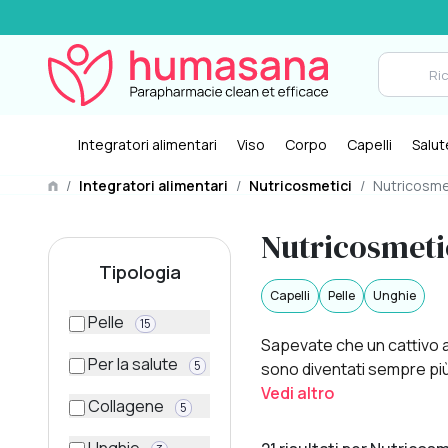
Integratori alimentari
Viso
Corpo
Capelli
Salut
/
Integratori alimentari
/
Nutricosmetici
/
Nutricosme
Nutricosmetic
Tipologia
Capelli
Pelle
Unghie
Pelle
15
Sapevate che un cattivo a
Per la salute
5
sono diventati sempre più po
Vedi altro
Collagene
5