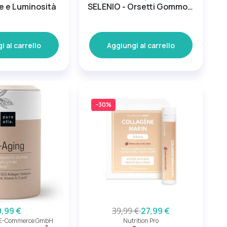
e e Luminosità
SELENIO - Orsetti Gommosi
Hair Complex
i al carrello
Aggiungi al carrello
−30%
9,99 €
39,99 €
27,99 €
e E-Commerce GmbH
Nutrition Pro