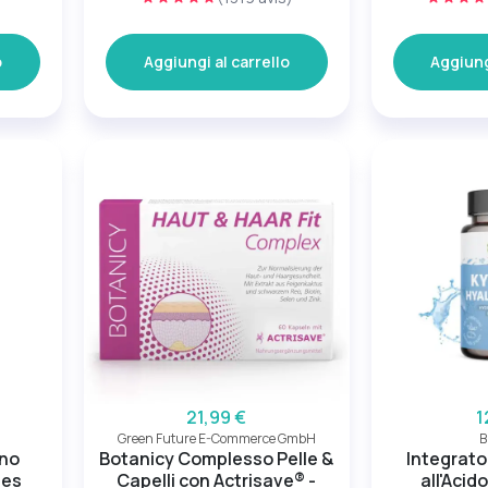
o
Aggiungi al carrello
Aggiung
21,99 €
1
Green Future E-Commerce GmbH
B
nno
Botanicy Complesso Pelle &
Integrato
ies
Capelli con Actrisave® -
all'Acid