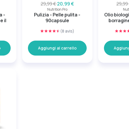
29,99 €
20,99 €
29,99
Nutrition Pro
Nut
a -
Pulizia - Pelle pulita -
Olio biolog
e il
90capsule
borragin
(8 avis)
o
Aggiungi al carrello
Aggiung