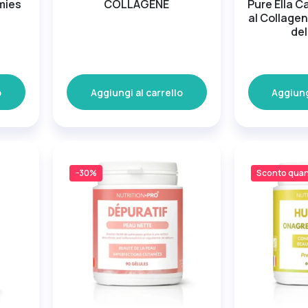
mies
COLLAGENE
Pure Ella C
al Collage
del
o
Aggiungi al carrello
Aggiung
−30%
Sconto quan