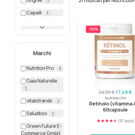
Unghie
21 risultati per Nutricosm
3
Capelli
3
−30%
Marchi
Nutrition Pro
9
Gaia Naturelle
3
24,99 €
17,49 €
Nutrition Pro
vitalstrands
2
Retinolo (vitamina A
60capsule
Saludbox
2
(91 avis)
Green Future E-
Commerce GmbH