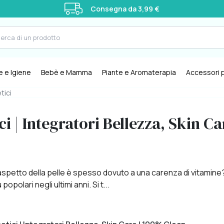
Consegna da 3,99 €
e e Igiene
Bebè e Mamma
Piante e Aromaterapia
Accessori p
tici
i | Integratori Bellezza, Skin C
spetto della pelle è spesso dovuto a una carenza di vitamine?
polari negli ultimi anni. Si t...