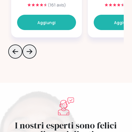
(161 avis)
(63
Aggiungi
Aggiung
Skip to previous slide page
Skip to next slide page
I nostri esperti sono felici