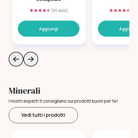
(91 avis)
(90
Aggiungi
Aggiung
Skip to previous slide page
Skip to next slide page
Minerali
I nostri esperti ti consigliano sui prodotti buoni per te!
Vedi tutti i prodotti