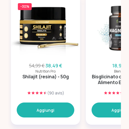
−30%
54,99 €
38,49 €
18,90 €
Nutrition Pro
Blendea
Shilajit (resina) - 50g
Bisglicinato di 
Alimento Ener
(90 avis)
(1 
Aggiungi
Aggiung