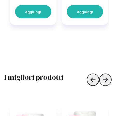
Aggiungi
Aggiungi
I migliori prodotti
Skip to prev
Skip 