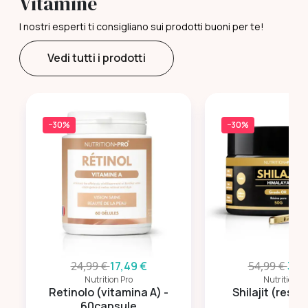
Vitamine
I nostri esperti ti consigliano sui prodotti buoni per te!
Vedi tutti i prodotti
−30%
−30%
24,99 €
17,49 €
54,99 €
38,
Nutrition Pro
Nutrition Pr
Retinolo (vitamina A) -
Shilajit (resin
60capsule