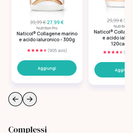
29,99 €
20,
39,99 €
27,99 €
Nutrition Pr
Nutrition Pro
Naticol® Collage
Naticol® Collagene marino
e acido ialuro
e acido ialuronico - 300g
120capsu
(905 avis)
(334
Aggiungi
Aggiung
Skip to previous slide page
Skip to next slide page
Complessi