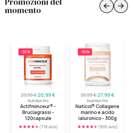
Promozioni del
momento
Skip to prev
Skip 
−30%
−30%
29,99 €
20,99 €
39,99 €
27,99 €
Nutrition Pro
Nutrition Pro
Actifminceur® -
Naticol® Collagene
Bruciagrassi -
marino e acido
120capsule
ialuronico - 300g
(718 avis)
(905 avis)