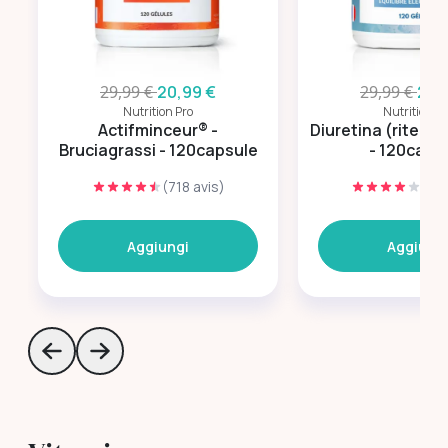
29,99 €
20,99 €
29,99 €
20,
Nutrition Pro
Nutrition Pr
Actifminceur® -
Diuretina (ritenzi
Bruciagrassi - 120capsule
- 120caps
(718 avis)
(149
Aggiungi
Aggiung
Skip to previous slide page
Skip to next slide page