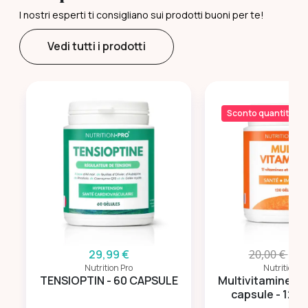
I nostri esperti ti consigliano sui prodotti buoni per te!
Vedi tutti i prodotti
Sconto quantità
29,99 €
20,00 €
14,
Nutrition Pro
Nutrition Pr
TENSIOPTIN - 60 CAPSULE
Multivitamine e m
capsule - 120