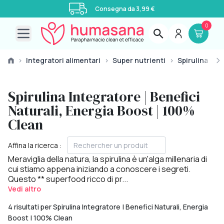
Consegna da 3,99 €
0
Open main menu
›
Integratori alimentari
›
Super nutrienti
›
Spirulina
›
S
Spirulina Integratore | Benefici
Naturali, Energia Boost | 100%
Clean
Affina la ricerca :
Meraviglia della natura, la spirulina è un'alga millenaria di
cui stiamo appena iniziando a conoscere i segreti.
Questo **
superfood ricco
di pr...
Vedi altro
4 risultati per Spirulina Integratore | Benefici Naturali, Energia
Boost | 100% Clean