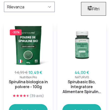
Filtri
−30%
14,99 €
10,49 €
44,00 €
Nutrition Pro
NATURVIS
Spirulina biologica in
Spirubasic Bio,
polvere - 100g
Integratore
Alimentare Spirulina
(39 avis)
Platentis Biologica
Italiana