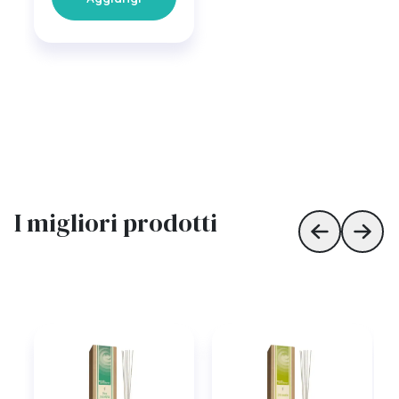
I migliori prodotti
Skip to prev
Skip 