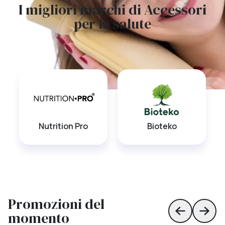
I migliori marchi di Accessori
per la salute
Nutrition Pro
Bioteko
Promozioni del
momento
Skip to prev
Skip 