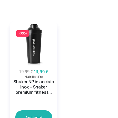
−30%
19,99 €
13,99 €
Nutrition Pro
Shaker NP in acciaio
inox – Shaker
premium fitness –
750 ml
Aggiungi