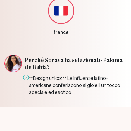
france
Perché Soraya ha selezionato Paloma
de Bahia?
**Valori familiari:** Il marchio coltiva
un'atmosfera familiare che si riflette nel
rapporto con i clienti.