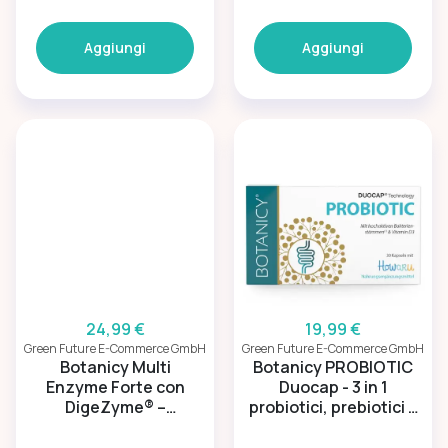
Aggiungi
Aggiungi
24,99 €
19,99 €
Green Future E-Commerce GmbH
Green Future E-Commerce GmbH
Botanicy Multi
Botanicy PROBIOTIC
Enzyme Forte con
Duocap - 3 in 1
DigeZyme® –
probiotici, prebiotici e
Complesso
vitamina D3
enzimatico per la