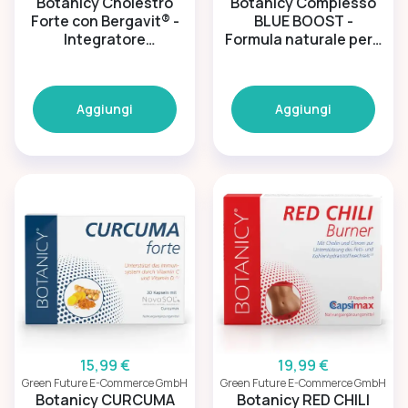
Botanicy Cholestro
Botanicy Complesso
Forte con Bergavit® -
BLUE BOOST -
Integratore
Formula naturale per il
alimentare naturale di
benessere maschile
colesterolo
Aggiungi
Aggiungi
15,99 €
19,99 €
Green Future E-Commerce GmbH
Green Future E-Commerce GmbH
Botanicy CURCUMA
Botanicy RED CHILI