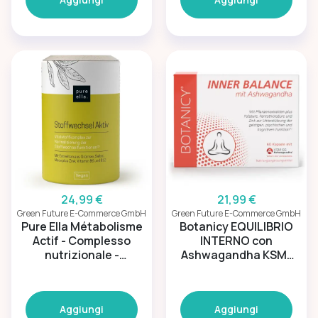
24,99 €
21,99 €
Green Future E-Commerce GmbH
Green Future E-Commerce GmbH
Pure Ella Métabolisme
Botanicy EQUILIBRIO
Actif - Complesso
INTERNO con
nutrizionale -
Ashwagandha KSM-
Metabolismo
66
femminile 50+ -
Metabolismo per
Aggiungi
Aggiungi
donne 50+.