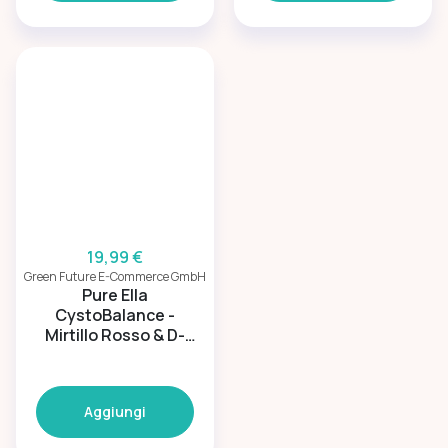
19,99 €
Green Future E-Commerce GmbH
Pure Ella
CystoBalance -
Mirtillo Rosso & D-
Mannosio per il
benessere urinario
Aggiungi