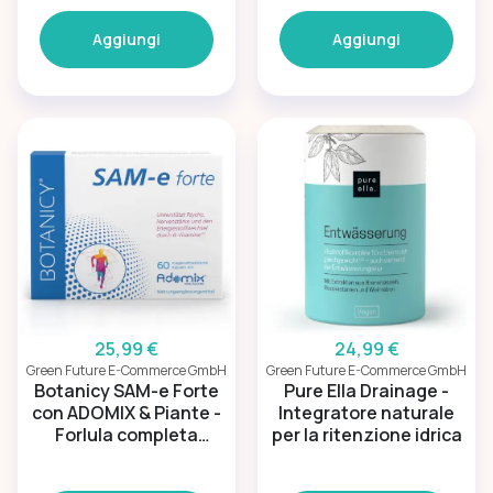
digestione
Aggiungi
Aggiungi
25,99 €
24,99 €
Green Future E-Commerce GmbH
Green Future E-Commerce GmbH
Botanicy SAM-e Forte
Pure Ella Drainage -
con ADOMIX & Piante -
Integratore naturale
Forlula completa
per la ritenzione idrica
benessere mentale