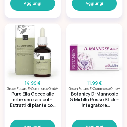
Aggiungi
Aggiungi
14,99 €
11,99 €
Green Future E-Commerce GmbH
Green Future E-Commerce GmbH
Pure Ella Gocce alle
Botanicy D-Mannosio
erbe senza alcol –
& Mirtillo Rosso Stick –
Estratti di piante con
Integratore
colina e zinco
alimentare per il
benessere urinario
Aggiungi
Aggiungi