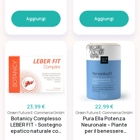
Aggiungi
Aggiungi
23,99 €
22,99 €
Green Future E-Commerce GmbH
Green Future E-Commerce GmbH
Botanicy Complesso
Pura Ella Potenza
LEBER FIT - Sostegno
Neuronale – Piante
epatico naturale con
per il benessere
colina e silimarina
mentale