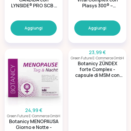
LYNSIDE® PRO SCB -
Plasys 300® –
Sostegno della flora
Prostata & vie urinarie
intestinale
Aggiungi
Aggiungi
23,99 €
Green Future E-Commerce GmbH
Botanicy ZÜNDEX
forte Complex -
capsule di MSM con
OptiMSM
24,99 €
Green Future E-Commerce GmbH
Botanicy MENOPAUSA
Giorno e Notte -