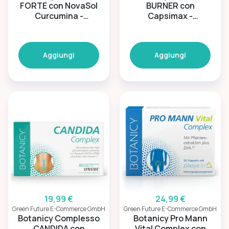
FORTE con NovaSol
BURNER con
Curcumina -
Capsimax -
Complesso
Complesso di
benessere articolare
capsaicina per la
gestione del peso
Aggiungi
Aggiungi
19,99 €
24,99 €
Green Future E-Commerce GmbH
Green Future E-Commerce GmbH
Botanicy Complesso
Botanicy Pro Mann
CANDIDA con
Vital Complex con