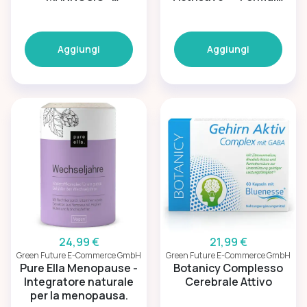
Sostegno naturale
avanzata per la
benessere urinario
bellezza
Aggiungi
Aggiungi
24,99 €
21,99 €
Green Future E-Commerce GmbH
Green Future E-Commerce GmbH
Pure Ella Menopause -
Botanicy Complesso
Integratore naturale
Cerebrale Attivo
per la menopausa.