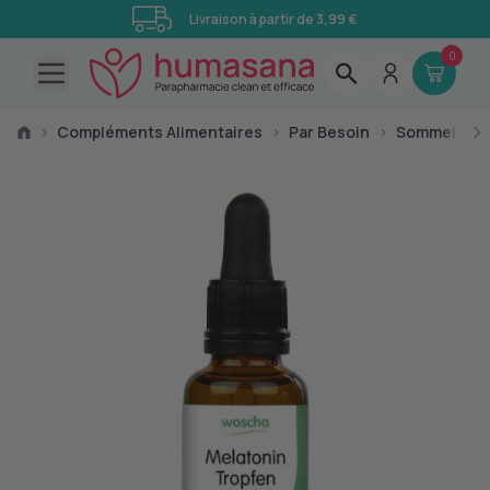
Livraison à partir de 3,99 €
0
Open main menu
›
Compléments Alimentaires
›
Par Besoin
›
Sommeil
›