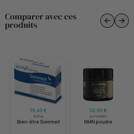
Comparer avec ces
produits
Skip to prev
Skip 
19,40 €
50,00 €
Activa
purovitalis
Bien-être Sommeil
NMN poudre