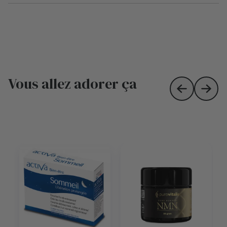
Vous allez adorer ça
Skip to prev
Skip 