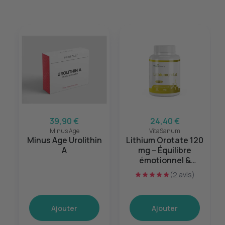
39,90 €
24,40 €
Minus Age
VitaSanum
Minus Age Urolithin
Lithium Orotate 120
A
mg – Équilibre
émotionnel &
sérénité mentale –
(2 avis)
60 gélules
Ajouter
Ajouter