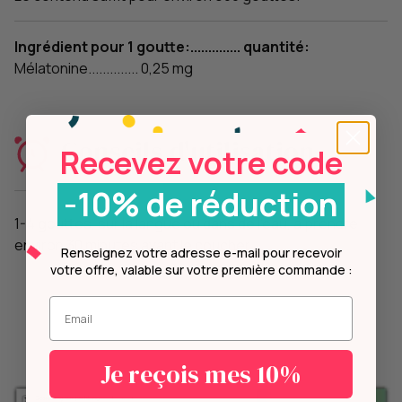
Ingrédient pour 1 goutte:.............. quantité:
Mélatonine.............. 0,25 mg
Conseils d'utilisation
Recevez votre code
-10% de réduction
1-4 gouttes, sur la langue ou dans de l'eau, à prendre
environ 30 minutes avant le coucher.
Renseignez votre adresse e-mail pour recevoir
votre offre, valable sur votre première commande :
Entrez votre mail.
Je reçois mes 10%