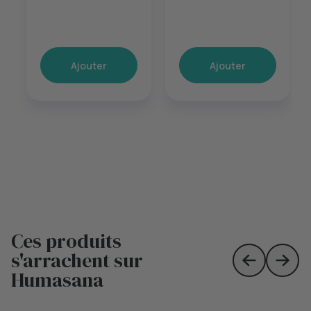
Ajouter
Ajouter
Ces produits
s'arrachent sur
Skip to prev
Skip 
Humasana