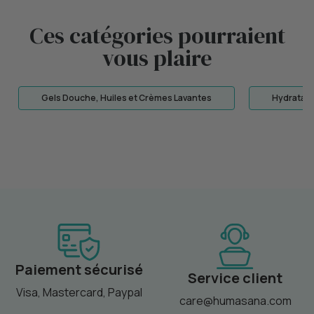
Ces catégories pourraient
vous plaire
Gels Douche, Huiles et Crèmes Lavantes
Hydratant
Paiement sécurisé
Service client
Visa, Mastercard, Paypal
care@humasana.com