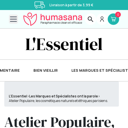
Livraison à partir de 3,99 €
0
Open main menu
L'Essentiel
IMENTAIRE
BIEN VIEILLIR
LES MARQUES ET SPÉCIALIST
L'Essentiel
›
Les Marques et Spécialistes ont la parole
›
Atelier Populaire, les cosmétiques naturels et éthiques parisiens.
Atelier Populaire,