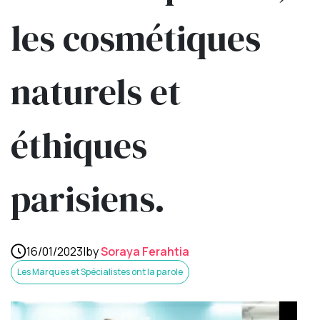
les cosmétiques
naturels et
éthiques
parisiens.
16/01/2023
|
by
Soraya Ferahtia
Les Marques et Spécialistes ont la parole