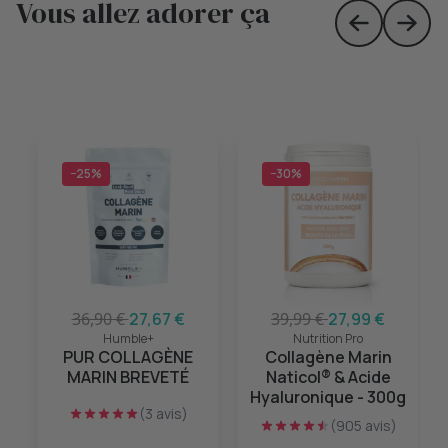
Vous allez adorer ça
Skip to prev
Skip 
−25%
−30%
36,90 €
27,67 €
39,99 €
27,99 €
Humble+
Nutrition Pro
PUR COLLAGÈNE
Collagène Marin
MARIN BREVETÉ
Naticol® & Acide
Hyaluronique - 300g
(3 avis)
(905 avis)