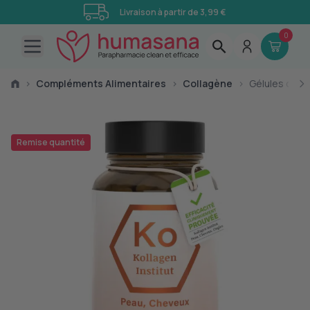
Livraison à partir de 3,99 €
0
Open main menu
›
Compléments Alimentaires
›
Collagène
›
Gélules de c
Remise quantité