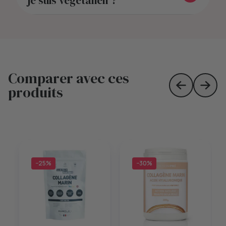
je suis végétalien ?
Comparer avec ces
produits
Skip to prev
Skip 
−25%
−30%