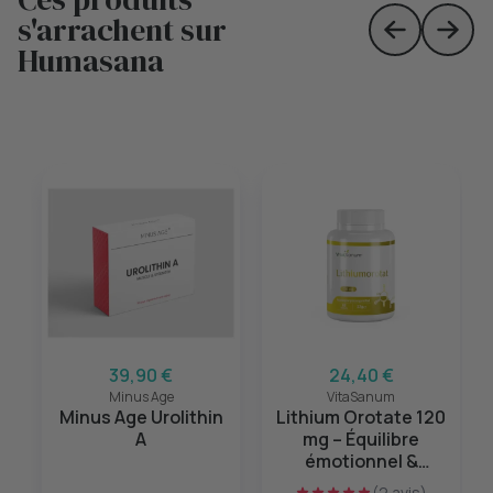
s'arrachent sur
Skip to prev
Skip 
Humasana
39,90 €
24,40 €
Minus Age
VitaSanum
Minus Age Urolithin
Lithium Orotate 120
A
mg – Équilibre
émotionnel &
sérénité mentale –
(2 avis)