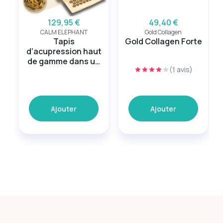
129,95 €
49,40 €
CALM ELEPHANT
Gold Collagen
Tapis
Gold Collagen Forte
d’acupression haut
de gamme dans un
(1 avis)
ensemble XL de 5
pièces Beige
Ajouter
Ajouter