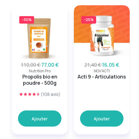
−30%
−25%
110,00 €
77,00 €
21,40 €
16,05 €
Nutrition Pro
NOV'ACTI
Propolis bio en
Acti 9 - Articulations
poudre - 500g
(108 avis)
Ajouter
Ajouter