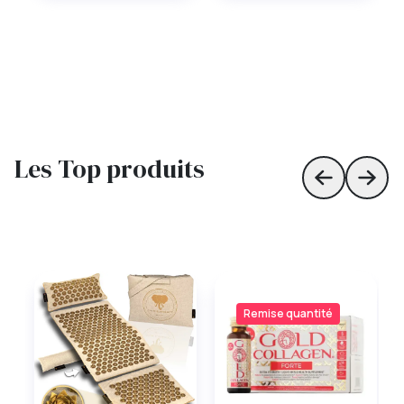
Les Top produits
Skip to prev
Skip 
Remise quantité