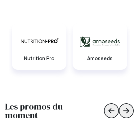
Nutrition Pro
Amoseeds
Les promos du
moment
Skip to prev
Skip 